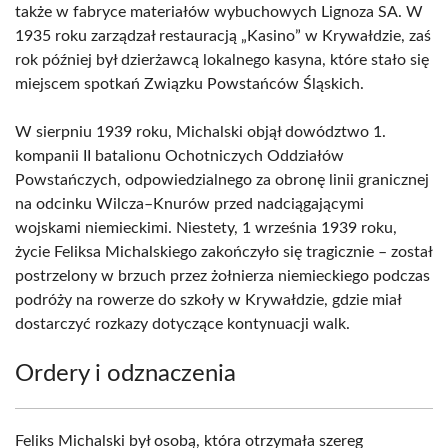
także w fabryce materiałów wybuchowych Lignoza SA. W
1935 roku zarządzał restauracją „Kasino” w Krywałdzie, zaś
rok później był dzierżawcą lokalnego kasyna, które stało się
miejscem spotkań Związku Powstańców Śląskich.
W sierpniu 1939 roku, Michalski objął dowództwo 1.
kompanii II batalionu Ochotniczych Oddziałów
Powstańczych, odpowiedzialnego za obronę linii granicznej
na odcinku Wilcza–Knurów przed nadciągającymi
wojskami niemieckimi. Niestety, 1 września 1939 roku,
życie Feliksa Michalskiego zakończyło się tragicznie – został
postrzelony w brzuch przez żołnierza niemieckiego podczas
podróży na rowerze do szkoły w Krywałdzie, gdzie miał
dostarczyć rozkazy dotyczące kontynuacji walk.
Ordery i odznaczenia
Feliks Michalski był osobą, która otrzymała szereg