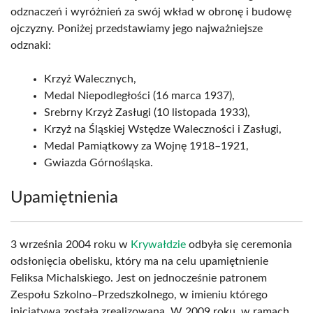
odznaczeń i wyróżnień za swój wkład w obronę i budowę
ojczyzny. Poniżej przedstawiamy jego najważniejsze
odznaki:
Krzyż Walecznych,
Medal Niepodległości (16 marca 1937),
Srebrny Krzyż Zasługi (10 listopada 1933),
Krzyż na Śląskiej Wstędze Waleczności i Zasługi,
Medal Pamiątkowy za Wojnę 1918–1921,
Gwiazda Górnośląska.
Upamiętnienia
3 września 2004 roku w
Krywałdzie
odbyła się ceremonia
odsłonięcia obelisku, który ma na celu upamiętnienie
Feliksa Michalskiego. Jest on jednocześnie patronem
Zespołu Szkolno–Przedszkolnego, w imieniu którego
inicjatywa została zrealizowana. W 2009 roku, w ramach