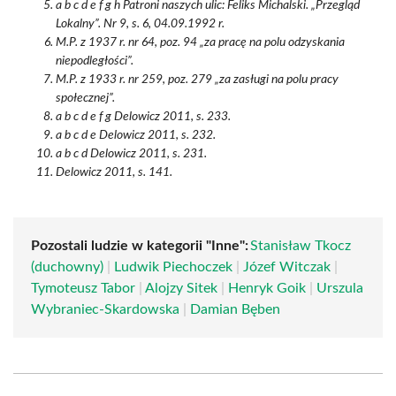
a b c d e f g h Patroni naszych ulic: Feliks Michalski. „Przegląd
Lokalny”. Nr 9, s. 6, 04.09.1992 r.
M.P. z 1937 r. nr 64, poz. 94 „za pracę na polu odzyskania
niepodległości”.
M.P. z 1933 r. nr 259, poz. 279 „za zasługi na polu pracy
społecznej”.
a b c d e f g Delowicz 2011, s. 233.
a b c d e Delowicz 2011, s. 232.
a b c d Delowicz 2011, s. 231.
Delowicz 2011, s. 141.
Pozostali ludzie w kategorii "Inne":
Stanisław Tkocz
(duchowny)
|
Ludwik Piechoczek
|
Józef Witczak
|
Tymoteusz Tabor
|
Alojzy Sitek
|
Henryk Goik
|
Urszula
Wybraniec-Skardowska
|
Damian Bęben