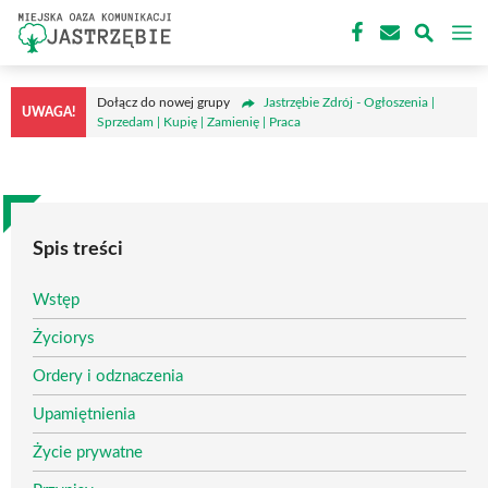
Przejdź
M
do
treści
Dołącz do nowej grupy
Jastrzębie Zdrój - Ogłoszenia |
UWAGA!
Sprzedam | Kupię | Zamienię | Praca
Spis treści
Wstęp
Życiorys
Ordery i odznaczenia
Upamiętnienia
Życie prywatne