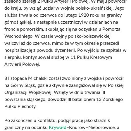
zasilono szeregi 2 Pułku Artylerii Polowej. W maju powrócił
do kraju, by wziąć udział w wojnie polsko-ukraińskiej. Jego
służba trwała od czerwca do lutego 1920 roku na granicy
górnośląskiej, a następnie uczestniczył w działaniach na
froncie pomorskim, skupiając się na odzyskaniu Pomorza
Wschodniego. W czasie wojny polsko-bolszewickiej
walczył aż do czerwca, mimo że w tym okresie przeszedł
hospitalizację z powodu dyzenterii. Po wyjściu ze szpitala w
sierpniu, kontynuował służbę w 11 Pułku Kresowym
Artylerii Polowej.
8 listopada Michalski został zwolniony z wojska i powrócił
na Górny Śląsk, gdzie aktywnie zaangażował się w Polskiej
Organizacji Wojskowej. Wzięty w dniu trwania III
powstania śląskiego, dowodził III batalionem 13 Żorskiego
Pułku Piechoty.
Po zakończeniu konfliktu, podjął pracę jako strażnik
graniczny na odcinku
Krywałd
–Knurów–Nieborowice, a