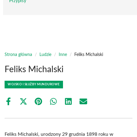
Przypisy
Strona główna
/
Ludzie
/
Inne
/
Feliks Michalski
Feliks Michalski
WOJSKO I SŁUŻBY MUNDUROWE
Share
Share
Share
Share
Share
Share
on
on
on
on
on
on
Facebook
X
Pinterest
WhatsApp
LinkedIn
Email
(Twitter)
Feliks Michalski, urodzony 29 grudnia 1898 roku w