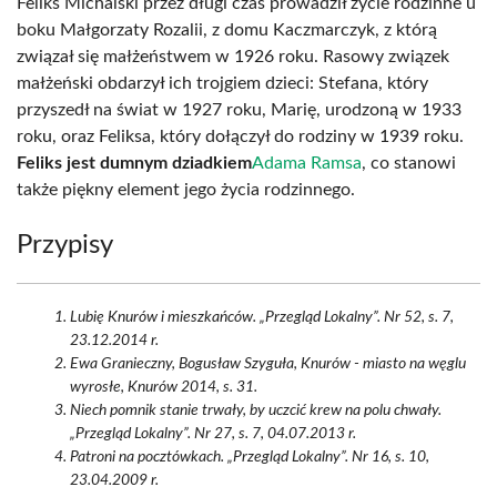
Feliks Michalski przez długi czas prowadził życie rodzinne u
boku Małgorzaty Rozalii, z domu Kaczmarczyk, z którą
związał się małżeństwem w 1926 roku. Rasowy związek
małżeński obdarzył ich trojgiem dzieci: Stefana, który
przyszedł na świat w 1927 roku, Marię, urodzoną w 1933
roku, oraz Feliksa, który dołączył do rodziny w 1939 roku.
Feliks jest dumnym dziadkiem
Adama Ramsa
, co stanowi
także piękny element jego życia rodzinnego.
Przypisy
Lubię Knurów i mieszkańców. „Przegląd Lokalny”. Nr 52, s. 7,
23.12.2014 r.
Ewa Granieczny, Bogusław Szyguła, Knurów - miasto na węglu
wyrosłe, Knurów 2014, s. 31.
Niech pomnik stanie trwały, by uczcić krew na polu chwały.
„Przegląd Lokalny”. Nr 27, s. 7, 04.07.2013 r.
Patroni na pocztówkach. „Przegląd Lokalny”. Nr 16, s. 10,
23.04.2009 r.