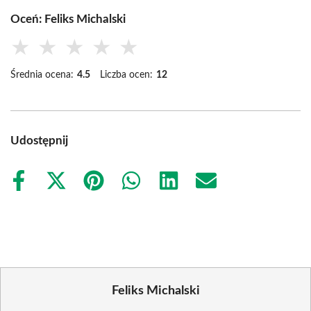
Oceń: Feliks Michalski
★
★
★
★
★
Średnia ocena:
4.5
Liczba ocen:
12
Udostępnij
Share
Share
Share
Share
Share
Share
on
on
on
on
on
on
Facebook
X
Pinterest
WhatsApp
LinkedIn
Email
(Twitter)
Feliks Michalski