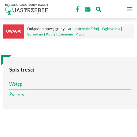
Przejdź
M
do
treści
Dołącz do nowej grupy
Jastrzębie Zdrój - Ogłoszenia |
UWAGA!
Sprzedam | Kupię | Zamienię | Praca
Spis treści
Wstęp
Życiorys