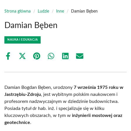
Strona główna
/
Ludzie
/
Inne
/
Damian Bęben
Damian Bęben
NAUKA I EDUKACJA
Share
Share
Share
Share
Share
Share
on
on
on
on
on
on
Facebook
X
Pinterest
WhatsApp
LinkedIn
Email
(Twitter)
Damian Bogdan Bęben, urodzony
7 września 1975 roku w
Jastrzębiu-Zdroju
, jest wybitnym polskim naukowcem i
profesorem nadzwyczajnym w dziedzinie budownictwa.
Posiada tytuł dr hab. inż. i specjalizuje się w kilku
kluczowych obszarach, w tym w
inżynierii mostowej oraz
geotechnice
.