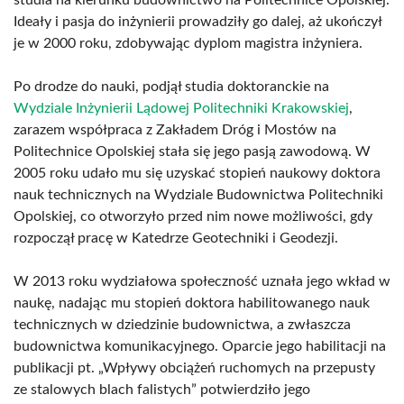
studia na kierunku budownictwo na Politechnice Opolskiej.
Ideały i pasja do inżynierii prowadziły go dalej, aż ukończył
je w 2000 roku, zdobywając dyplom magistra inżyniera.
Po drodze do nauki, podjął studia doktoranckie na
Wydziale Inżynierii Lądowej Politechniki Krakowskiej
,
zarazem współpraca z Zakładem Dróg i Mostów na
Politechnice Opolskiej stała się jego pasją zawodową. W
2005 roku udało mu się uzyskać stopień naukowy doktora
nauk technicznych na Wydziale Budownictwa Politechniki
Opolskiej, co otworzyło przed nim nowe możliwości, gdy
rozpoczął pracę w Katedrze Geotechniki i Geodezji.
W 2013 roku wydziałowa społeczność uznała jego wkład w
naukę, nadając mu stopień doktora habilitowanego nauk
technicznych w dziedzinie budownictwa, a zwłaszcza
budownictwa komunikacyjnego. Oparcie jego habilitacji na
publikacji pt. „Wpływy obciążeń ruchomych na przepusty
ze stalowych blach falistych” potwierdziło jego