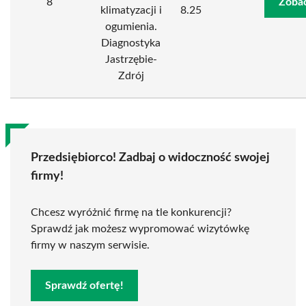
8
Zobac
klimatyzacji i
8.25
ogumienia.
Diagnostyka
Jastrzębie-
Zdrój
Przedsiębiorco! Zadbaj o widoczność swojej
firmy!
Chcesz wyróżnić firmę na tle konkurencji?
Sprawdź jak możesz wypromować wizytówkę
firmy w naszym serwisie.
Sprawdź ofertę!