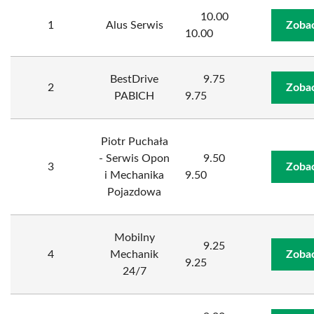
10.00
1
Alus Serwis
Zobac
10.00
BestDrive
9.75
2
Zobac
PABICH
9.75
Piotr Puchała
- Serwis Opon
9.50
3
Zobac
i Mechanika
9.50
Pojazdowa
Mobilny
9.25
4
Mechanik
Zobac
9.25
24/7