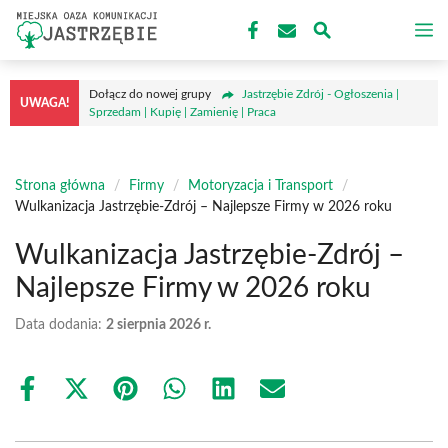
Przejdź
M
do
treści
Dołącz do nowej grupy
Jastrzębie Zdrój - Ogłoszenia |
UWAGA!
Sprzedam | Kupię | Zamienię | Praca
Strona główna
/
Firmy
/
Motoryzacja i Transport
/
Wulkanizacja Jastrzębie-Zdrój – Najlepsze Firmy w 2026 roku
Wulkanizacja Jastrzębie-Zdrój –
Najlepsze Firmy w 2026 roku
Data dodania:
2 sierpnia 2026 r.
Share
Share
Share
Share
Share
Share
on
on
on
on
on
on
Facebook
X
Pinterest
WhatsApp
LinkedIn
Email
(Twitter)