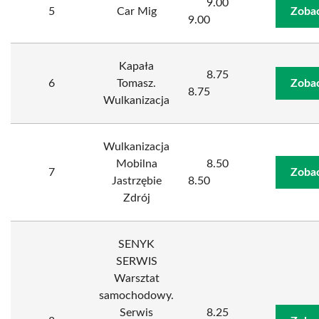
9.00
5
Car Mig
Zobac
9.00
Kapała
8.75
6
Tomasz.
Zobac
8.75
Wulkanizacja
Wulkanizacja
Mobilna
8.50
7
Zobac
Jastrzębie
8.50
Zdrój
SENYK
SERWIS
Warsztat
samochodowy.
Serwis
8.25