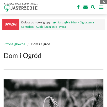
Przejdź
M
do
treści
Dołącz do nowej grupy
Jastrzębie Zdrój - Ogłoszenia |
UWAGA!
Sprzedam | Kupię | Zamienię | Praca
Strona główna
/
Dom i Ogród
Dom i Ogród