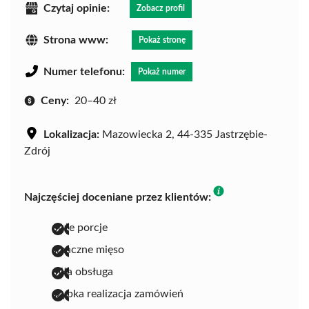
Czytaj opinie:
Zobacz profil
Strona www:
Pokaż stronę
Numer telefonu:
Pokaż numer
Ceny:
20–40 zł
Lokalizacja:
Mazowiecka 2, 44-335 Jastrzębie-
Zdrój
Najczęściej doceniane przez klientów:
duże porcje
smaczne mięso
miła obsługa
szybka realizacja zamówień