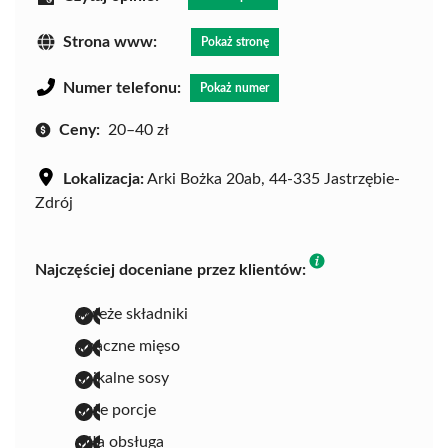
Strona www:
Pokaż stronę
Numer telefonu:
Pokaż numer
Ceny:
20–40 zł
Lokalizacja:
Arki Bożka 20ab, 44-335 Jastrzębie-
Zdrój
Najczęściej doceniane przez klientów:
świeże składniki
smaczne mięso
unikalne sosy
duże porcje
miła obsługa