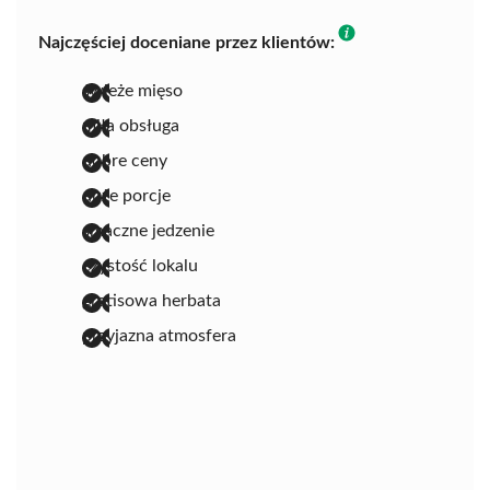
Najczęściej doceniane przez klientów:
świeże mięso
miła obsługa
dobre ceny
duże porcje
smaczne jedzenie
czystość lokalu
gratisowa herbata
przyjazna atmosfera