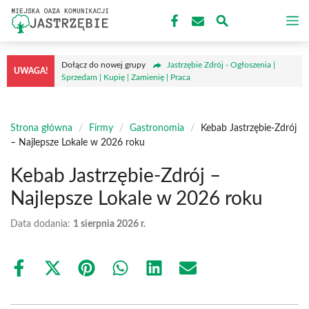
Przejdź
M
do
treści
Dołącz do nowej grupy
Jastrzębie Zdrój - Ogłoszenia |
UWAGA!
Sprzedam | Kupię | Zamienię | Praca
Strona główna
/
Firmy
/
Gastronomia
/
Kebab Jastrzębie-Zdrój
– Najlepsze Lokale w 2026 roku
Kebab Jastrzębie-Zdrój –
Najlepsze Lokale w 2026 roku
Data dodania:
1 sierpnia 2026 r.
Share
Share
Share
Share
Share
Share
on
on
on
on
on
on
Facebook
X
Pinterest
WhatsApp
LinkedIn
Email
(Twitter)