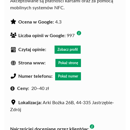
Akceptowane są płatności kartami oraz za pomocą
mobilnych systemów NFC.
Ocena w Google:
4.3
Liczba opinii w Google:
997
Czytaj opinie:
Zobacz profil
Strona www:
Pokaż stronę
Numer telefonu:
Pokaż numer
Ceny:
20–40 zł
Lokalizacja:
Arki Bożka 26B, 44-335 Jastrzębie-
Zdrój
Najczęściej doceniane przez klientów: