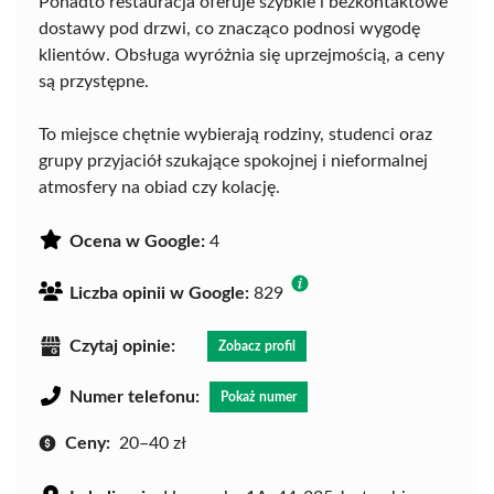
Ponadto restauracja oferuje szybkie i bezkontaktowe
dostawy pod drzwi, co znacząco podnosi wygodę
klientów. Obsługa wyróżnia się uprzejmością, a ceny
są przystępne.
To miejsce chętnie wybierają rodziny, studenci oraz
grupy przyjaciół szukające spokojnej i nieformalnej
atmosfery na obiad czy kolację.
Ocena w Google:
4
Liczba opinii w Google:
829
Czytaj opinie:
Zobacz profil
Numer telefonu:
Pokaż numer
Ceny:
20–40 zł