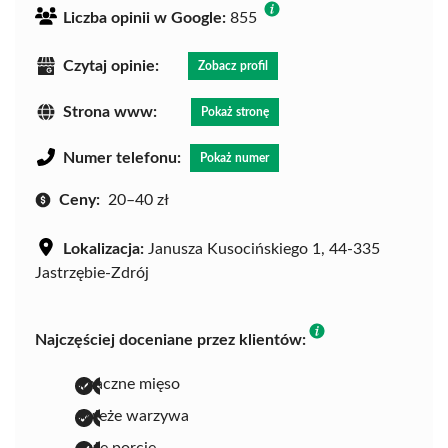
Liczba opinii w Google:
855
Czytaj opinie:
Zobacz profil
Strona www:
Pokaż stronę
Numer telefonu:
Pokaż numer
Ceny:
20–40 zł
Lokalizacja:
Janusza Kusocińskiego 1, 44-335
Jastrzębie-Zdrój
Najczęściej doceniane przez klientów:
smaczne mięso
świeże warzywa