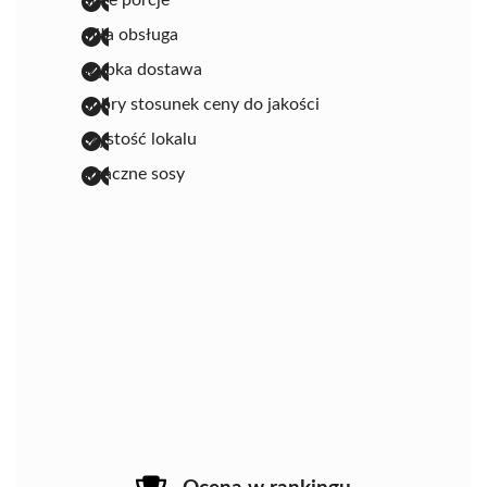
duże porcje
miła obsługa
szybka dostawa
dobry stosunek ceny do jakości
czystość lokalu
smaczne sosy