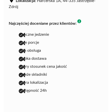
Lokalizacja:
Harcerska 1A, 44-335 Jastrzębie-
Zdrój
Najczęściej doceniane przez klientów:
smaczne jedzenie
duże porcje
miła obsługa
szybka dostawa
dobry stosunek cena jakość
świeże składniki
dobra lokalizacja
dostępność 24h