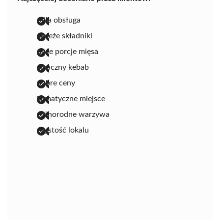
miła obsługa
świeże składniki
duże porcje mięsa
smaczny kebab
dobre ceny
klimatyczne miejsce
różnorodne warzywa
czystość lokalu