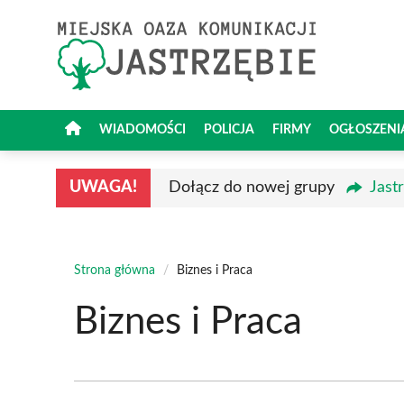
Przejdź
do
treści
WIADOMOŚCI
POLICJA
FIRMY
OGŁOSZENI
UWAGA!
Dołącz do nowej grupy
Jast
Strona główna
/
Biznes i Praca
Biznes i Praca