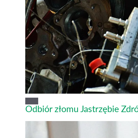
Odbiór złomu Jastrzębie Zdr