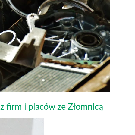
z firm i placów ze Złomnicą