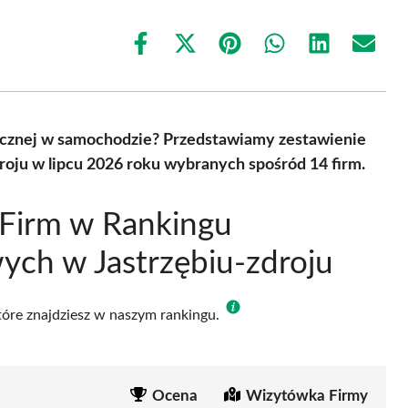
Share
Share
Share
Share
Share
Share
on
on
on
on
on
on
Facebook
X
Pinterest
WhatsApp
LinkedIn
Email
(Twitter)
rycznej w samochodzie? Przedstawiamy zestawienie
oju w lipcu 2026 roku wybranych spośród 14 firm.
 Firm w Rankingu
ch w Jastrzębiu-zdroju
które znajdziesz w naszym rankingu.
Ocena
Wizytówka Firmy