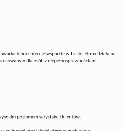
wariach oraz oferuje wsparcie w trasie. Firma działa na
zystosowanym dla osób z niepełnosprawnościami.
wysokim poziomem satysfakcji klientów.
za solidność oraz jakość oferowanych usług.