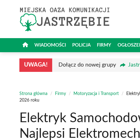
Przejdź
do
treści
WIADOMOŚCI
POLICJA
FIRMY
OGŁOSZE
UWAGA!
Dołącz do nowej grupy
Jast
Strona główna
/
Firmy
/
Motoryzacja i Transport
/
Elektr
2026 roku
Elektryk Samochodow
Najlepsi Elektromec