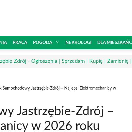
NIA
PRACA
POGODA
NEKROLOGI
DLA MIESZKAŃ
rzębie Zdrój - Ogłoszenia | Sprzedam | Kupię | Zamienię 
yk Samochodowy Jastrzębie-Zdrój – Najlepsi Elektromechanicy w
y Jastrzębie-Zdrój –
hanicy w 2026 roku