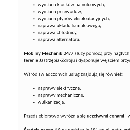
wymiana klocków hamulcowych,
wymiana przewodów,
wymiana płynów eksploatacyjnych,
naprawa układu hamulcowego,
naprawa chłodnicy,
naprawa alternatora.
Mobilny Mechanik 24/7
służy pomocą przy nagłych a
terenie Jastrzębia-Zdroju i dysponuje wejściem pr
Wśród świadczonych usług znajdują się również:
naprawy elektryczne,
naprawy mechaniczne,
wulkanizacja.
Przedsiębiorstwo wyróżnia się
uczciwymi cenami
i 
Średnia ocena 4,8
na podstawie 191 opinii potwierd