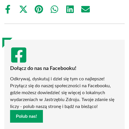
Share
Share
Share
Share
Share
Share
on
on
on
on
on
on
Facebook
X
Pinterest
WhatsApp
LinkedIn
Email
(Twitter)
Dołącz do nas na Facebooku!
Odkrywaj, dyskutuj i dziel się tym co najlepsze!
Przyłącz się do naszej społeczności na Facebooku,
gdzie możesz dowiedzieć się więcej o lokalnych
wydarzeniach w Jastrzębiu Zdroju. Twoje zdanie się
liczy - polub naszą stronę i bądź na bieżąco!
Polub nas!