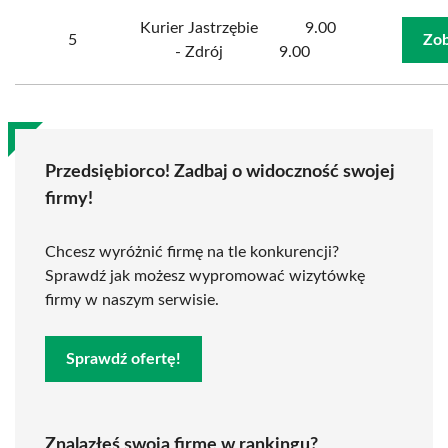
Kurier Jastrzębie
9.00
5
Zob
- Zdrój
9.00
Przedsiębiorco! Zadbaj o widoczność swojej
firmy!
Chcesz wyróżnić firmę na tle konkurencji?
Sprawdź jak możesz wypromować wizytówkę
firmy w naszym serwisie.
Sprawdź ofertę!
Znalazłeś swoją firmę w rankingu?