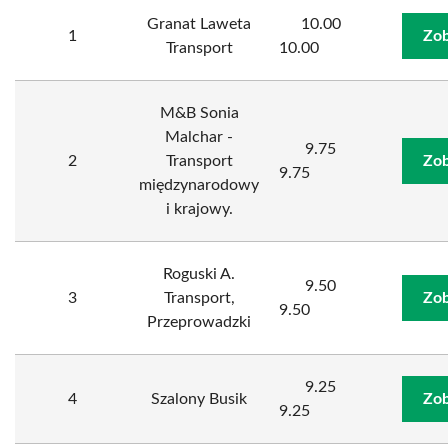
Granat Laweta
10.00
1
Zob
Transport
10.00
M&B Sonia
Malchar -
9.75
2
Transport
Zob
9.75
międzynarodowy
i krajowy.
Roguski A.
9.50
3
Transport,
Zob
9.50
Przeprowadzki
9.25
4
Szalony Busik
Zob
9.25