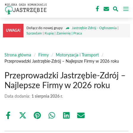
Przejdź
M
do
treści
Dołącz do nowej grupy
Jastrzębie Zdrój - Ogłoszenia |
UWAGA!
Sprzedam | Kupię | Zamienię | Praca
Strona główna
/
Firmy
/
Motoryzacja i Transport
/
Przeprowadzki Jastrzębie-Zdrój – Najlepsze Firmy w 2026 roku
Przeprowadzki Jastrzębie-Zdrój –
Najlepsze Firmy w 2026 roku
Data dodania:
1 sierpnia 2026 r.
Share
Share
Share
Share
Share
Share
on
on
on
on
on
on
Facebook
X
Pinterest
WhatsApp
LinkedIn
Email
(Twitter)