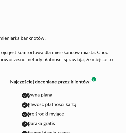
zmieniarka banknotów.
Zdroju jest komfortowa dla mieszkańców miasta. Choć
z nowoczesne metody płatności sprawiają, że miejsce to
Najczęściej doceniane przez klientów:
aktywna piana
możliwość płatności kartą
dobre środki myjące
suszaraka gratis
dostępność odkurzacza