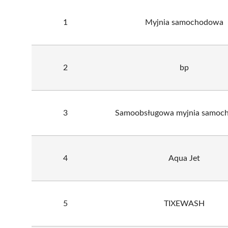
1
Myjnia samochodowa
2
bp
3
Samoobsługowa myjnia samoc
4
Aqua Jet
5
TIXEWASH