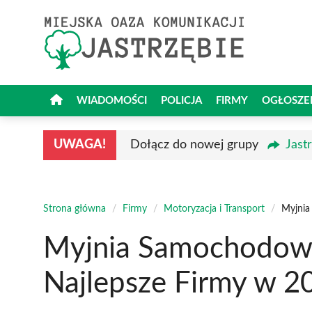
Przejdź
do
treści
WIADOMOŚCI
POLICJA
FIRMY
OGŁOSZE
UWAGA!
Dołącz do nowej grupy
Jast
Strona główna
/
Firmy
/
Motoryzacja i Transport
/
Myjnia
Myjnia Samochodowa 
Najlepsze Firmy w 2