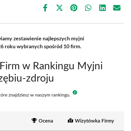
Share
Share
Share
Share
Share
Share
on
on
on
on
on
on
Facebook
X
Pinterest
WhatsApp
LinkedIn
Email
(Twitter)
iamy zestawienie najlepszych myjni
6 roku wybranych spośród 10 firm.
Firm w Rankingu Myjni
ębiu-zdroju
które znajdziesz w naszym rankingu.
Ocena
Wizytówka Firmy