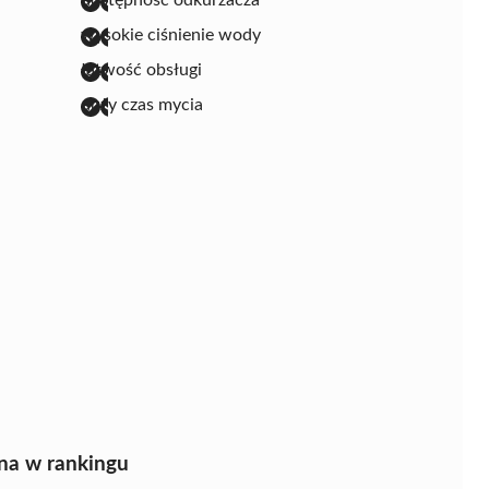
wysokie ciśnienie wody
łatwość obsługi
duży czas mycia
na w rankingu