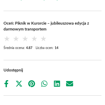
Oceń: Piknik w Kurorcie – jubileuszowa edycja z
darmowym transportem
★
★
★
★
★
Średnia ocena:
4.87
Liczba ocen:
14
Udostępnij
Share
Share
Share
Share
Share
Share
on
on
on
on
on
on
Facebook
X
Pinterest
WhatsApp
LinkedIn
Email
(Twitter)