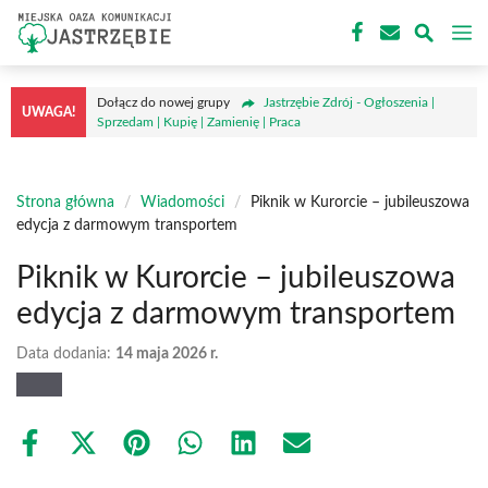
Przejdź
M
do
treści
Dołącz do nowej grupy
Jastrzębie Zdrój - Ogłoszenia |
UWAGA!
Sprzedam | Kupię | Zamienię | Praca
Strona główna
/
Wiadomości
/
Piknik w Kurorcie – jubileuszowa
edycja z darmowym transportem
Piknik w Kurorcie – jubileuszowa
edycja z darmowym transportem
Data dodania:
14 maja 2026 r.
Share
Share
Share
Share
Share
Share
on
on
on
on
on
on
Facebook
X
Pinterest
WhatsApp
LinkedIn
Email