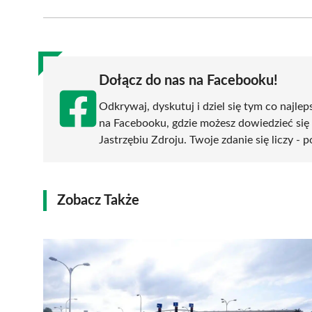
Facebook
X
Pinterest
WhatsApp
LinkedIn
(Twitter)
Dołącz do nas na Facebooku!
Odkrywaj, dyskutuj i dziel się tym co najlep
na Facebooku, gdzie możesz dowiedzieć się
Jastrzębiu Zdroju. Twoje zdanie się liczy - 
Zobacz Także