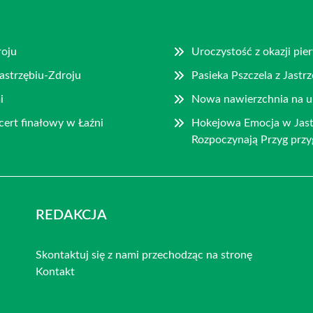
roju
Uroczystość z okazji pie
astrzębiu-Zdroju
Pasieka Pszczela z Jast
i
Nowa nawierzchnia na ul
ert finałowy w Łaźni
Hokejowa Emocja w Jast
Rozpoczynają Przyg prz
REDAKCJA
Skontaktuj się z nami przechodząc na stronę
Kontakt