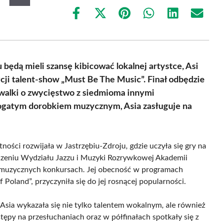
Share
Share
Share
Share
Share
Share
on
on
on
on
on
on
Facebook
X
Pinterest
WhatsApp
LinkedIn
Email
(Twitter)
będą mieli szansę kibicować lokalnej artystce, Asi
cji talent-show „Must Be The Music”. Finał odbędzie
o walki o zwycięstwo z siedmioma innymi
bogatym dorobkiem muzycznym, Asia zasługuje na
ności rozwijała w Jastrzębiu-Zdroju, gdzie uczyła się gry na
czeniu Wydziału Jazzu i Muzyki Rozrywkowej Akademii
 muzycznych konkursach. Jej obecność w programach
 Poland”, przyczyniła się do jej rosnącej popularności.
Asia wykazała się nie tylko talentem wokalnym, ale również
py na przesłuchaniach oraz w półfinałach spotkały się z