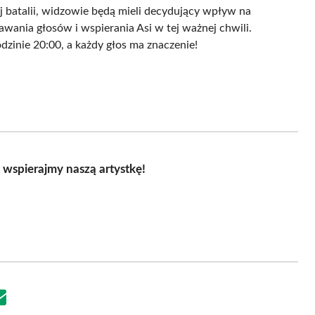
j batalii, widzowie będą mieli decydujący wpływ na
awania głosów i wspierania Asi w tej ważnej chwili.
odzinie 20:00, a każdy głos ma znaczenie!
 wspierajmy naszą artystkę!
Share
on