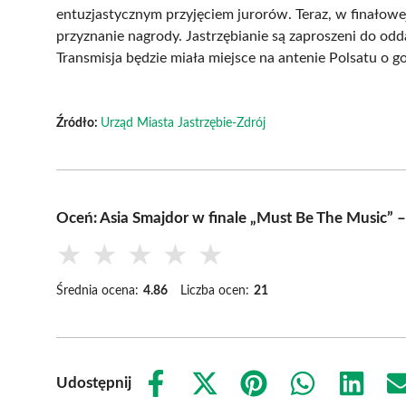
entuzjastycznym przyjęciem jurorów. Teraz, w finałowe
przyznanie nagrody. Jastrzębianie są zaproszeni do odd
Transmisja będzie miała miejsce na antenie Polsatu o g
Źródło:
Urząd Miasta Jastrzębie-Zdrój
Oceń: Asia Smajdor w finale „Must Be The Music” –
★
★
★
★
★
Średnia ocena:
4.86
Liczba ocen:
21
Udostępnij
Share
Share
Share
Share
Share
on
on
on
on
on