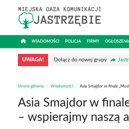
Przejdź
do
treści
WIADOMOŚCI
POLICJA
FIRMY
OGŁOSZENI
UWAGA!
Dołącz do nowej grupy
Jast
Strona główna
/
Wiadomości
/
Asia Smajdor w finale „Mus
Asia Smajdor w final
– wspierajmy naszą a