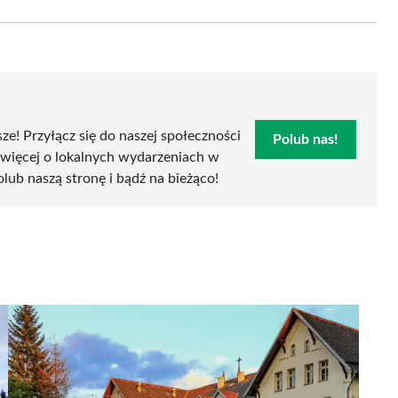
Email
sze! Przyłącz się do naszej społeczności
Polub nas!
 więcej o lokalnych wydarzeniach w
polub naszą stronę i bądź na bieżąco!