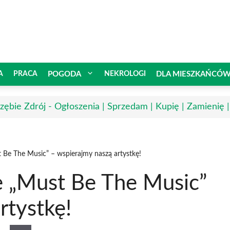
A
PRACA
POGODA
NEKROLOGI
DLA MIESZKAŃCÓ
rzębie Zdrój - Ogłoszenia | Sprzedam | Kupię | Zamienię 
t Be The Music” – wspierajmy naszą artystkę!
e „Must Be The Music”
rtystkę!