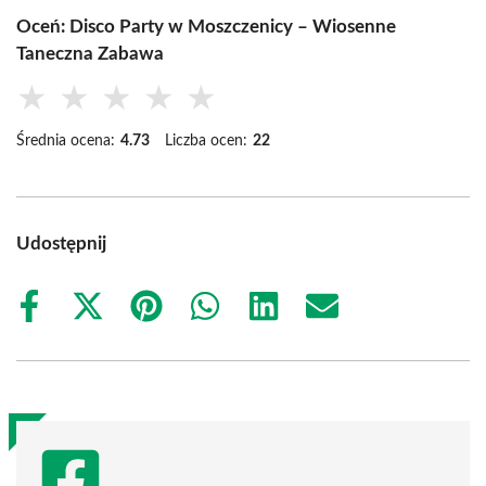
Oceń: Disco Party w Moszczenicy – Wiosenne
Taneczna Zabawa
★
★
★
★
★
Średnia ocena:
4.73
Liczba ocen:
22
Udostępnij
Share
Share
Share
Share
Share
Share
on
on
on
on
on
on
Facebook
X
Pinterest
WhatsApp
LinkedIn
Email
(Twitter)