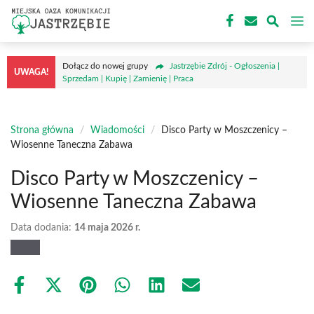
Przejdź
M
do
treści
Dołącz do nowej grupy
Jastrzębie Zdrój - Ogłoszenia |
UWAGA!
Sprzedam | Kupię | Zamienię | Praca
Strona główna
/
Wiadomości
/
Disco Party w Moszczenicy –
Wiosenne Taneczna Zabawa
Disco Party w Moszczenicy –
Wiosenne Taneczna Zabawa
Data dodania:
14 maja 2026 r.
Share
Share
Share
Share
Share
Share
on
on
on
on
on
on
Facebook
X
Pinterest
WhatsApp
LinkedIn
Email