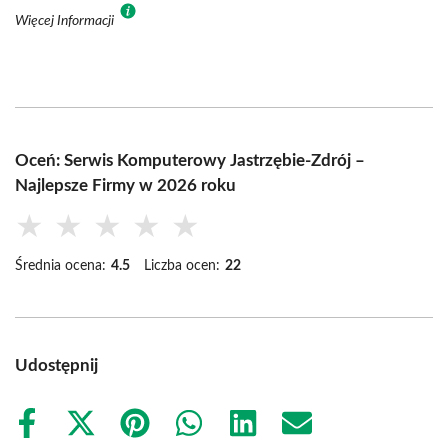
Więcej Informacji
Oceń: Serwis Komputerowy Jastrzębie-Zdrój –
Najlepsze Firmy w 2026 roku
★
★
★
★
★
Średnia ocena:
4.5
Liczba ocen:
22
Udostępnij
Share
Share
Share
Share
Share
Share
on
on
on
on
on
on