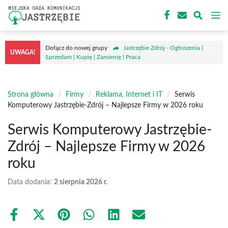
Przejdź
M
do
treści
Dołącz do nowej grupy
Jastrzębie Zdrój - Ogłoszenia |
UWAGA!
Sprzedam | Kupię | Zamienię | Praca
Strona główna
/
Firmy
/
Reklama, Internet i IT
/
Serwis
Komputerowy Jastrzębie-Zdrój – Najlepsze Firmy w 2026 roku
Serwis Komputerowy Jastrzębie-
Zdrój – Najlepsze Firmy w 2026
roku
Data dodania:
2 sierpnia 2026 r.
Share
Share
Share
Share
Share
Share
on
on
on
on
on
on