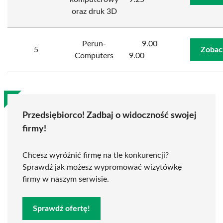
oraz druk 3D
Perun-
9.00
5
Zobac
Computers
9.00
Przedsiębiorco! Zadbaj o widoczność swojej
firmy!
Chcesz wyróżnić firmę na tle konkurencji?
Sprawdź jak możesz wypromować wizytówkę
firmy w naszym serwisie.
Sprawdź ofertę!