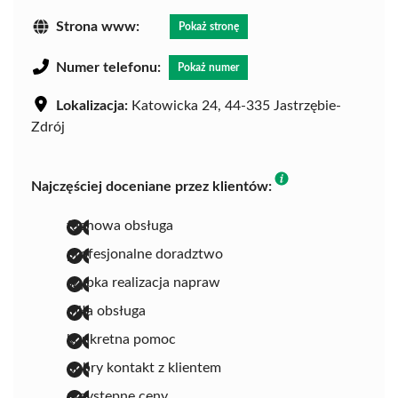
Strona www:
Pokaż stronę
Numer telefonu:
Pokaż numer
Lokalizacja:
Katowicka 24, 44-335 Jastrzębie-
Zdrój
Najczęściej doceniane przez klientów:
fachowa obsługa
profesjonalne doradztwo
szybka realizacja napraw
miła obsługa
konkretna pomoc
dobry kontakt z klientem
przystępne ceny