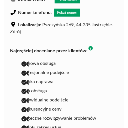
Numer telefonu:
Pokaż numer
Lokalizacja:
Pszczyńska 269, 44-335 Jastrzębie-
Zdrój
Najczęściej doceniane przez klientów:
fachowa obsługa
profesjonalne podejście
szybka naprawa
miła obsługa
indywidualne podejście
konkurencyjne ceny
skuteczne rozwiązywanie problemów
szeroki zakres usług