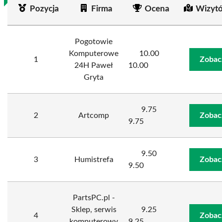
Pozycja
Firma
Ocena
Wizyt
Pogotowie
Komputerowe
10.00
1
Zobac
24H Paweł
10.00
Gryta
9.75
2
Artcomp
Zobac
9.75
9.50
3
Humistrefa
Zobac
9.50
PartsPC.pl -
Sklep, serwis
9.25
4
Zobac
komputerowy
9.25