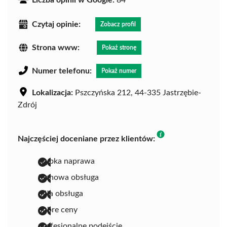
Liczba opinii w Google:
84
Czytaj opinie:
Zobacz profil
Strona www:
Pokaż stronę
Numer telefonu:
Pokaż numer
Lokalizacja:
Pszczyńska 212, 44-335 Jastrzębie-
Zdrój
Najczęściej doceniane przez klientów:
szybka naprawa
fachowa obsługa
miła obsługa
dobre ceny
profesjonalne podejście