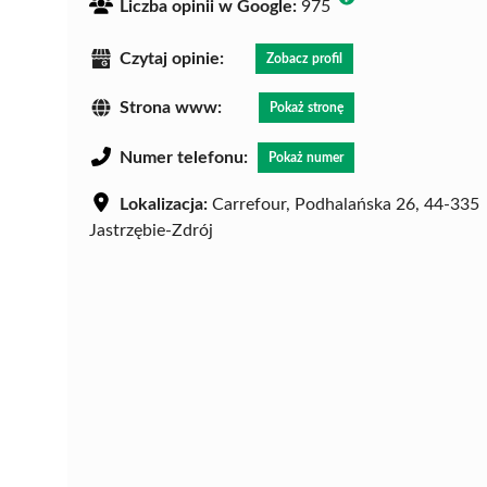
Liczba opinii w Google:
975
Czytaj opinie:
Zobacz profil
Strona www:
Pokaż stronę
Numer telefonu:
Pokaż numer
Lokalizacja:
Carrefour, Podhalańska 26, 44-335
Jastrzębie-Zdrój