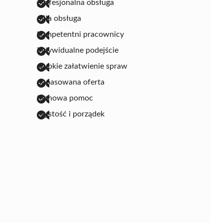
profesjonalna obsługa
miła obsługa
kompetentni pracownicy
indywidualne podejście
szybkie załatwienie spraw
dopasowana oferta
fachowa pomoc
czystość i porządek