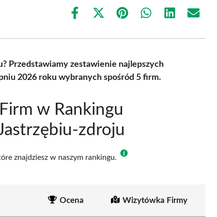
Share
Share
Share
Share
Share
Share
on
on
on
on
on
on
Facebook
X
Pinterest
WhatsApp
LinkedIn
Email
(Twitter)
u? Przedstawiamy zestawienie najlepszych
pniu 2026 roku wybranych spośród 5 firm.
 Firm w Rankingu
astrzębiu-zdroju
które znajdziesz w naszym rankingu.
Ocena
Wizytówka Firmy