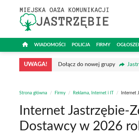
Przejdź
do
treści
WIADOMOŚCI
POLICJA
FIRMY
OGŁOSZE
UWAGA!
Dołącz do nowej grupy
Jast
Strona główna
/
Firmy
/
Reklama, Internet i IT
/
Internet 
Internet Jastrzębie-Z
Dostawcy w 2026 ro