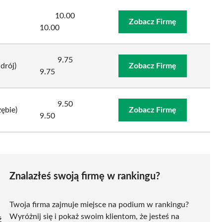
10.00
Zobacz Firmę
10.00
9.75
drój)
Zobacz Firmę
9.75
9.50
zębie)
Zobacz Firmę
9.50
Znalazłeś swoją firmę w rankingu?
Twoja firma zajmuje miejsce na podium w rankingu?
Wyróżnij się i pokaż swoim klientom, że jesteś na
ź