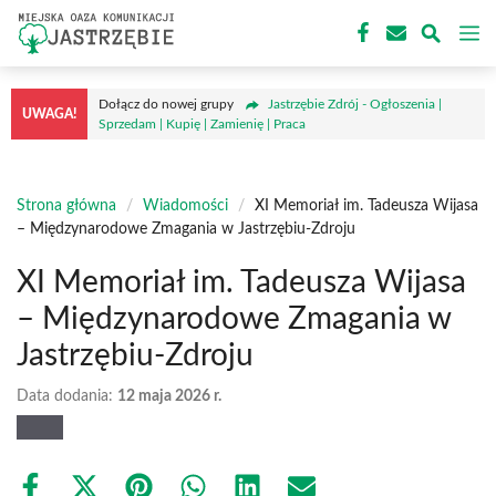
Przejdź
M
do
treści
Dołącz do nowej grupy
Jastrzębie Zdrój - Ogłoszenia |
UWAGA!
Sprzedam | Kupię | Zamienię | Praca
Strona główna
/
Wiadomości
/
XI Memoriał im. Tadeusza Wijasa
– Międzynarodowe Zmagania w Jastrzębiu-Zdroju
XI Memoriał im. Tadeusza Wijasa
– Międzynarodowe Zmagania w
Jastrzębiu-Zdroju
Data dodania:
12 maja 2026 r.
Share
Share
Share
Share
Share
Share