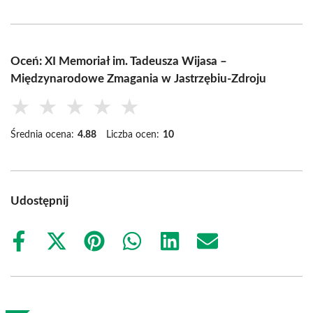
Oceń: XI Memoriał im. Tadeusza Wijasa –
Międzynarodowe Zmagania w Jastrzębiu-Zdroju
★
★
★
★
★
Średnia ocena:
4.88
Liczba ocen:
10
Udostępnij
Share
Share
Share
Share
Share
Share
on
on
on
on
on
on
Facebook
X
Pinterest
WhatsApp
LinkedIn
Email
(Twitter)