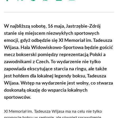
on
on
on
on
on
on
Facebook
X
Pinterest
WhatsApp
LinkedIn
Email
(Twitter)
W najbliższą sobotę, 16 maja, Jastrzębie-Zdrój
stanie się miejscem niezwykłych sportowych
emocji, gdyż odbędzie się XI Memoriał im. Tadeusza
Wijasa. Hala Widowiskowo-Sportowa będzie gościć
mecz bokserski pomiędzy reprezentacją Polski a
zawodnikami z Czech. To wydarzenie nie tylko
zapowiada ekscytujące starcia na ringu, ale także
jest hołdem dla lokalnej legendy boksu, Tadeusza
Wijasa. Wstęp na wydarzenie jest wolny, co stwarza
doskonałą okazję do wsparcia lokalnych
sportowców.
XI Memoriał im. Tadeusza Wijasa ma na celu nie tylko
promocję boksu w regionie, ale również sprawdzenie