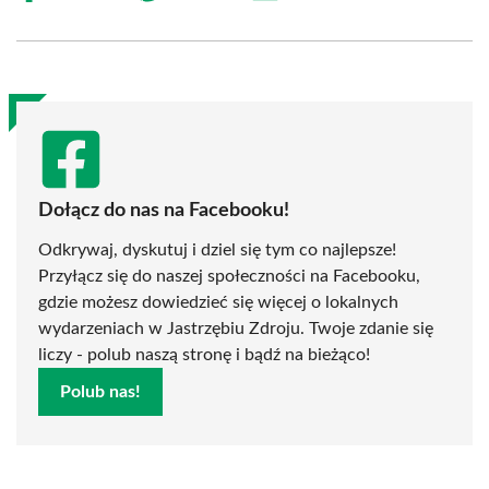
on
on
on
on
on
on
Facebook
X
Pinterest
WhatsApp
LinkedIn
Email
(Twitter)
Dołącz do nas na Facebooku!
Odkrywaj, dyskutuj i dziel się tym co najlepsze!
Przyłącz się do naszej społeczności na Facebooku,
gdzie możesz dowiedzieć się więcej o lokalnych
wydarzeniach w Jastrzębiu Zdroju. Twoje zdanie się
liczy - polub naszą stronę i bądź na bieżąco!
Polub nas!