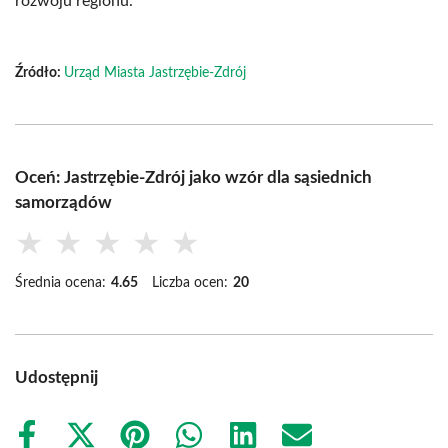
rozwoju regionu.
Źródło:
Urząd Miasta Jastrzębie-Zdrój
Oceń: Jastrzębie-Zdrój jako wzór dla sąsiednich
samorządów
★
★
★
★
★
Średnia ocena:
4.65
Liczba ocen:
20
Udostępnij
Share
Share
Share
Share
Share
Share