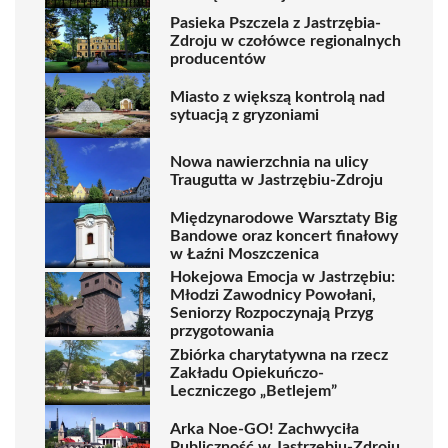
Pasieka Pszczela z Jastrzębia-
Zdroju w czołówce regionalnych
producentów
Miasto z większą kontrolą nad
sytuacją z gryzoniami
Nowa nawierzchnia na ulicy
Traugutta w Jastrzębiu-Zdroju
Międzynarodowe Warsztaty Big
Bandowe oraz koncert finałowy
w Łaźni Moszczenica
Hokejowa Emocja w Jastrzębiu:
Młodzi Zawodnicy Powołani,
Seniorzy Rozpoczynają Przyg
przygotowania
Zbiórka charytatywna na rzecz
Zakładu Opiekuńczo-
Leczniczego „Betlejem”
Arka Noe-GO! Zachwyciła
Publiczność w Jastrzębiu-Zdroju