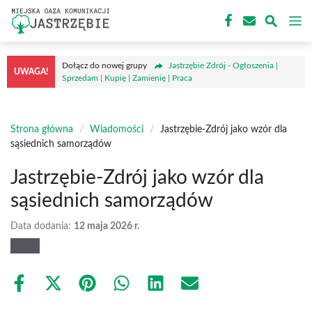
Przejdź
M
do
treści
Dołącz do nowej grupy
Jastrzębie Zdrój - Ogłoszenia |
UWAGA!
Sprzedam | Kupię | Zamienię | Praca
Strona główna
/
Wiadomości
/
Jastrzębie-Zdrój jako wzór dla
sąsiednich samorządów
Jastrzębie-Zdrój jako wzór dla
sąsiednich samorządów
Data dodania:
12 maja 2026 r.
Share
Share
Share
Share
Share
Share
on
on
on
on
on
on
Facebook
X
Pinterest
WhatsApp
LinkedIn
Email