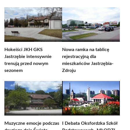
Hokeiści JKH GKS
Nowa ramka na tablicę
Jastrzębie intensywnie
rejestracyjną dla
trenują przed nowym
mieszkańców Jastrzębia-
sezonem
Zdroju
Muzyczne emocje podczas
I Debata Oksfordzka Szkół