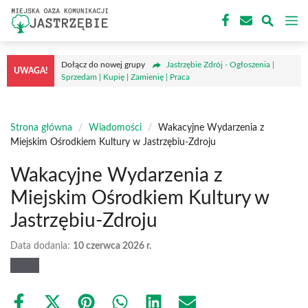
Przejdź
M
do
treści
Dołącz do nowej grupy
Jastrzębie Zdrój - Ogłoszenia |
UWAGA!
Sprzedam | Kupię | Zamienię | Praca
Strona główna
/
Wiadomości
/
Wakacyjne Wydarzenia z
Miejskim Ośrodkiem Kultury w Jastrzębiu-Zdroju
Wakacyjne Wydarzenia z
Miejskim Ośrodkiem Kultury w
Jastrzębiu-Zdroju
Data dodania:
10 czerwca 2026 r.
Share
Share
Share
Share
Share
Share