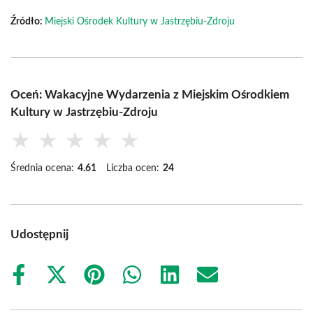
Źródło:
Miejski Ośrodek Kultury w Jastrzębiu-Zdroju
Oceń: Wakacyjne Wydarzenia z Miejskim Ośrodkiem
Kultury w Jastrzębiu-Zdroju
★
★
★
★
★
Średnia ocena:
4.61
Liczba ocen:
24
Udostępnij
Share
Share
Share
Share
Share
Share
on
on
on
on
on
on
Facebook
X
Pinterest
WhatsApp
LinkedIn
Email
(Twitter)