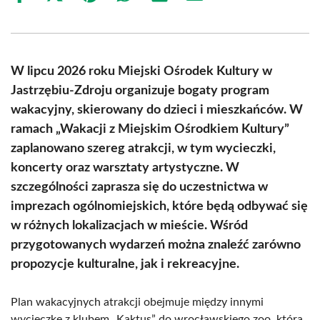
on
on
on
on
on
on
Facebook
X
Pinterest
WhatsApp
LinkedIn
Email
(Twitter)
W lipcu 2026 roku Miejski Ośrodek Kultury w
Jastrzębiu-Zdroju organizuje bogaty program
wakacyjny, skierowany do dzieci i mieszkańców. W
ramach „Wakacji z Miejskim Ośrodkiem Kultury”
zaplanowano szereg atrakcji, w tym wycieczki,
koncerty oraz warsztaty artystyczne. W
szczególności zaprasza się do uczestnictwa w
imprezach ogólnomiejskich, które będą odbywać się
w różnych lokalizacjach w mieście. Wśród
przygotowanych wydarzeń można znaleźć zarówno
propozycje kulturalne, jak i rekreacyjne.
Plan wakacyjnych atrakcji obejmuje między innymi
wycieczkę z klubem „Kaktus” do wrocławskiego zoo, która