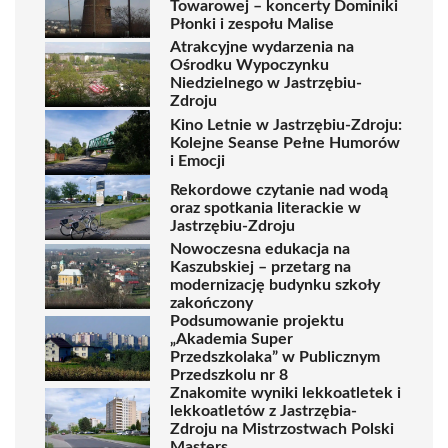
Towarowej – koncerty Dominiki
Płonki i zespołu Malise
Atrakcyjne wydarzenia na
Ośrodku Wypoczynku
Niedzielnego w Jastrzębiu-
Zdroju
Kino Letnie w Jastrzębiu-Zdroju:
Kolejne Seanse Pełne Humorów
i Emocji
Rekordowe czytanie nad wodą
oraz spotkania literackie w
Jastrzębiu-Zdroju
Nowoczesna edukacja na
Kaszubskiej – przetarg na
modernizację budynku szkoły
zakończony
Podsumowanie projektu
„Akademia Super
Przedszkolaka” w Publicznym
Przedszkolu nr 8
Znakomite wyniki lekkoatletek i
lekkoatletów z Jastrzębia-
Zdroju na Mistrzostwach Polski
Masters