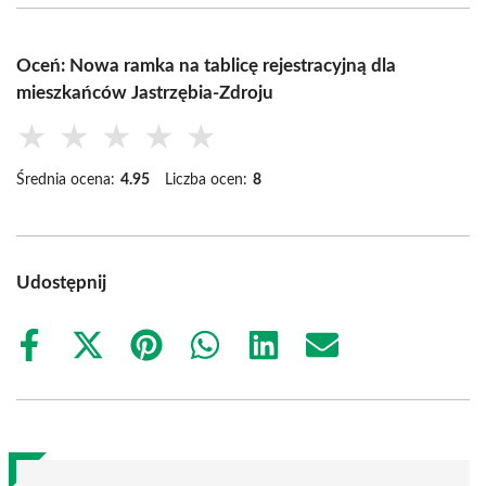
Oceń: Nowa ramka na tablicę rejestracyjną dla
mieszkańców Jastrzębia-Zdroju
★
★
★
★
★
Średnia ocena:
4.95
Liczba ocen:
8
Udostępnij
Share
Share
Share
Share
Share
Share
on
on
on
on
on
on
Facebook
X
Pinterest
WhatsApp
LinkedIn
Email
(Twitter)