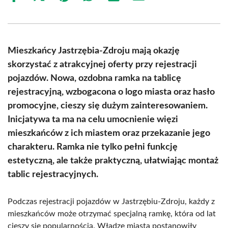
on
on
on
on
on
on
Facebook
X
Pinterest
WhatsApp
LinkedIn
Email
(Twitter)
Mieszkańcy Jastrzębia-Zdroju mają okazję
skorzystać z atrakcyjnej oferty przy rejestracji
pojazdów. Nowa, ozdobna ramka na tablicę
rejestracyjną, wzbogacona o logo miasta oraz hasło
promocyjne, cieszy się dużym zainteresowaniem.
Inicjatywa ta ma na celu umocnienie więzi
mieszkańców z ich miastem oraz przekazanie jego
charakteru. Ramka nie tylko pełni funkcję
estetyczną, ale także praktyczną, ułatwiając montaż
tablic rejestracyjnych.
Podczas rejestracji pojazdów w Jastrzębiu-Zdroju, każdy z
mieszkańców może otrzymać specjalną ramkę, która od lat
cieszy się popularnością. Władze miasta postanowiły