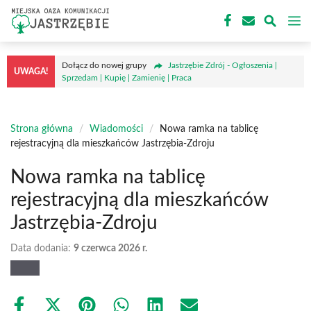
Przejdź
M
do
treści
Dołącz do nowej grupy
Jastrzębie Zdrój - Ogłoszenia |
UWAGA!
Sprzedam | Kupię | Zamienię | Praca
Strona główna
/
Wiadomości
/
Nowa ramka na tablicę
rejestracyjną dla mieszkańców Jastrzębia-Zdroju
Nowa ramka na tablicę
rejestracyjną dla mieszkańców
Jastrzębia-Zdroju
Data dodania:
9 czerwca 2026 r.
Share
Share
Share
Share
Share
Share