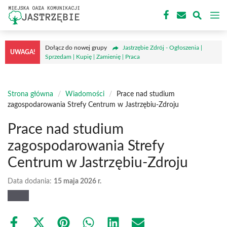
Przejdź
M
do
treści
Dołącz do nowej grupy
Jastrzębie Zdrój - Ogłoszenia |
UWAGA!
Sprzedam | Kupię | Zamienię | Praca
Strona główna
/
Wiadomości
/
Prace nad studium
zagospodarowania Strefy Centrum w Jastrzębiu-Zdroju
Prace nad studium
zagospodarowania Strefy
Centrum w Jastrzębiu-Zdroju
Data dodania:
15 maja 2026 r.
Share
Share
Share
Share
Share
Share