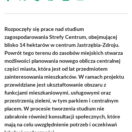
on
on
on
on
on
on
Facebook
X
Pinterest
WhatsApp
LinkedIn
Email
(Twitter)
Rozpoczęły się prace nad studium
zagospodarowania Strefy Centrum, obejmującej
blisko 14 hektarów w centrum Jastrzębia-Zdroju.
Powrót tego terenu do zasobów miejskich stwarza
możliwości planowania nowego oblicza centralnej
części miasta, która jest od lat przedmiotem
zainteresowania mieszkańców. W ramach projektu
przewidziane jest ukształtowanie obszaru z
funkcjami mieszkaniowymi, usługowymi oraz
przestrzenią zieleni, w tym parkiem i centralnym
placem. W procesie tworzenia studium nie
zabraknie również konsultacji społecznych, które
mają na celu uwzględnienie potrzeb i oczekiwań