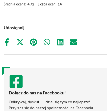
Średnia ocena:
4.72
Liczba ocen:
14
Udostępnij
Share
Share
Share
Share
Share
Share
on
on
on
on
on
on
Facebook
X
Pinterest
WhatsApp
LinkedIn
Email
(Twitter)
Dołącz do nas na Facebooku!
Odkrywaj, dyskutuj i dziel się tym co najlepsze!
Przyłącz się do naszej społeczności na Facebooku,