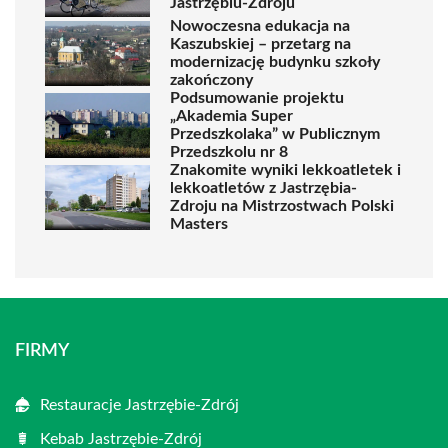
Jastrzębiu-Zdroju
Nowoczesna edukacja na
Kaszubskiej – przetarg na
modernizację budynku szkoły
zakończony
Podsumowanie projektu
„Akademia Super
Przedszkolaka” w Publicznym
Przedszkolu nr 8
Znakomite wyniki lekkoatletek i
lekkoatletów z Jastrzębia-
Zdroju na Mistrzostwach Polski
Masters
FIRMY
Restauracje Jastrzębie-Zdrój
Kebab Jastrzębie-Zdrój