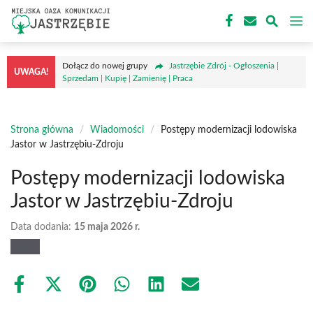
Przejdź
M
do
treści
Dołącz do nowej grupy
Jastrzębie Zdrój - Ogłoszenia |
UWAGA!
Sprzedam | Kupię | Zamienię | Praca
Strona główna
/
Wiadomości
/
Postępy modernizacji lodowiska
Jastor w Jastrzębiu-Zdroju
Postępy modernizacji lodowiska
Jastor w Jastrzębiu-Zdroju
Data dodania:
15 maja 2026 r.
Share
Share
Share
Share
Share
Share
on
on
on
on
on
on
Facebook
X
Pinterest
WhatsApp
LinkedIn
Email