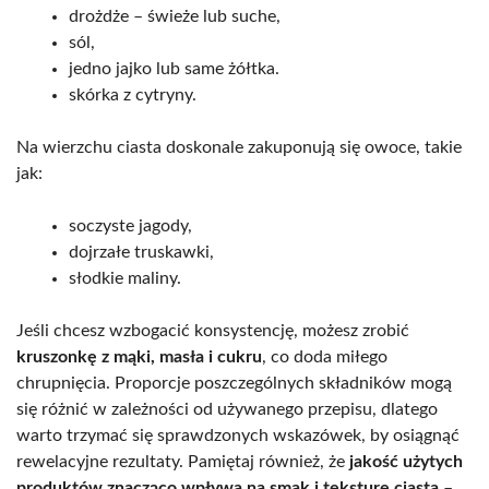
drożdże – świeże lub suche,
sól,
jedno jajko lub same żółtka.
skórka z cytryny.
Na wierzchu ciasta doskonale zakuponują się owoce, takie
jak:
soczyste jagody,
dojrzałe truskawki,
słodkie maliny.
Jeśli chcesz wzbogacić konsystencję, możesz zrobić
kruszonkę z mąki, masła i cukru
, co doda miłego
chrupnięcia. Proporcje poszczególnych składników mogą
się różnić w zależności od używanego przepisu, dlatego
warto trzymać się sprawdzonych wskazówek, by osiągnąć
rewelacyjne rezultaty. Pamiętaj również, że
jakość użytych
produktów znacząco wpływa na smak i teksturę ciasta
–