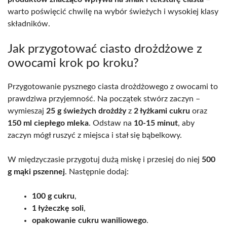
warto poświęcić chwilę na wybór świeżych i wysokiej klasy
składników.
Jak przygotować ciasto drożdżowe z
owocami krok po kroku?
Przygotowanie pysznego ciasta drożdżowego z owocami to
prawdziwa przyjemność. Na początek stwórz zaczyn –
wymieszaj
25 g świeżych drożdży
z
2 łyżkami cukru
oraz
150 ml ciepłego mleka
. Odstaw na
10-15 minut
, aby
zaczyn mógł ruszyć z miejsca i stał się bąbelkowy.
W międzyczasie przygotuj dużą miskę i przesiej do niej
500
g mąki pszennej
. Następnie dodaj:
100 g cukru
,
1 łyżeczkę soli
,
opakowanie cukru waniliowego
.