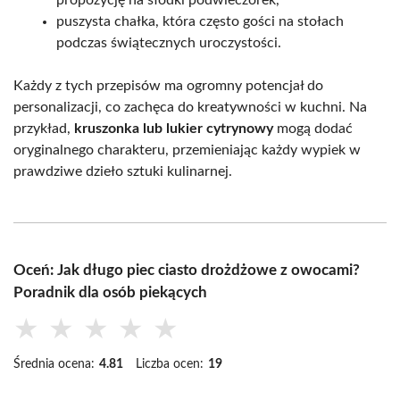
propozycję na słodki podwieczorek,
puszysta chałka, która często gości na stołach
podczas świątecznych uroczystości.
Każdy z tych przepisów ma ogromny potencjał do
personalizacji, co zachęca do kreatywności w kuchni. Na
przykład,
kruszonka lub lukier cytrynowy
mogą dodać
oryginalnego charakteru, przemieniając każdy wypiek w
prawdziwe dzieło sztuki kulinarnej.
Oceń: Jak długo piec ciasto drożdżowe z owocami?
Poradnik dla osób piekących
★
★
★
★
★
Średnia ocena:
4.81
Liczba ocen:
19