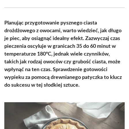
Facebook
X
Pinterest
WhatsApp
LinkedIn
Email
(Twitter)
Planując przygotowanie pysznego ciasta
drożdżowego z owocami, warto wiedzieć, jak długo
je piec, aby osiągnąć idealny efekt. Zazwyczaj czas
pieczenia oscyluje w granicach 35 do 60 minut w
temperaturze 180°C, jednak wiele czynników,
takich jak rodzaj owoców czy grubość ciasta, może
wpłynąć na ten czas. Sprawdzenie gotowości
wypieku za pomocą drewnianego patyczka to klucz
do sukcesu w tej słodkiej sztuce.