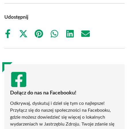
Udostępnij
Share
Share
Share
Share
Share
Share
on
on
on
on
on
on
Facebook
X
Pinterest
WhatsApp
LinkedIn
Email
(Twitter)
Dołącz do nas na Facebooku!
Odkrywaj, dyskutuj i dziel się tym co najlepsze!
Przyłącz się do naszej społeczności na Facebooku,
gdzie możesz dowiedzieć się więcej o lokalnych
wydarzeniach w Jastrzębiu Zdroju. Twoje zdanie się