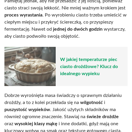
Pamiętaj jednak, aby nie przesadzić z jej ilością, ponieważ
ciasto straci swoją lekkość. Nie mniej ważnym krokiem jest
proces wyrastania
. Po wyrobieniu ciasto trzeba umieścić w
ciepłym miejscu i przykryć ściereczką, co przyspieszy
fermentację. Nawet od
jednej do dwóch godzin
wystarczy,
aby ciasto podwoiło swoją objętość.
W jakiej temperaturze piec
ciasto drożdżowe? Klucz do
idealnego wypieku
Dobrze wyrośnięta masa świadczy o sprawnym działaniu
drożdży, a to z kolei przekłada się na
wilgotność
i
puszystość wypieków
. Jakość użytych składników ma
również ogromne znaczenie. Stawiaj na
świeże drożdże
oraz
wysokiej klasy mąkę
i inne dodatki, gdyż mają one
kluczowy wpływ na smak oraz teksturę gotowego ciasta.