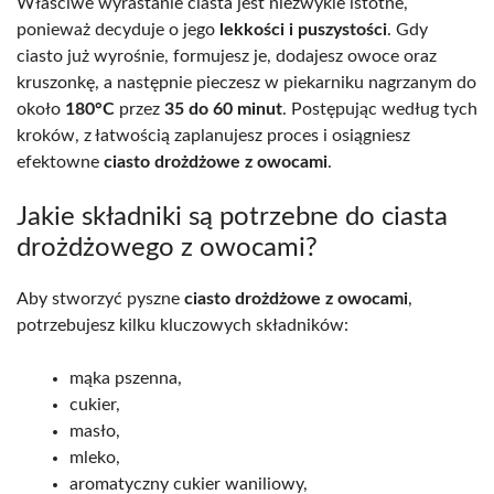
Właściwe wyrastanie ciasta jest niezwykle istotne,
ponieważ decyduje o jego
lekkości i puszystości
. Gdy
ciasto już wyrośnie, formujesz je, dodajesz owoce oraz
kruszonkę, a następnie pieczesz w piekarniku nagrzanym do
około
180°C
przez
35 do 60 minut
. Postępując według tych
kroków, z łatwością zaplanujesz proces i osiągniesz
efektowne
ciasto drożdżowe z owocami
.
Jakie składniki są potrzebne do ciasta
drożdżowego z owocami?
Aby stworzyć pyszne
ciasto drożdżowe z owocami
,
potrzebujesz kilku kluczowych składników:
mąka pszenna,
cukier,
masło,
mleko,
aromatyczny cukier waniliowy,