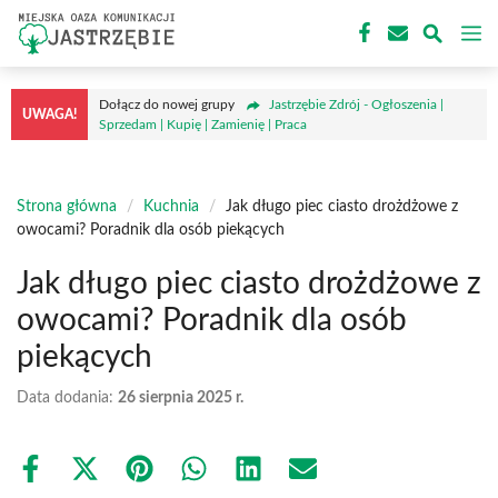
Przejdź
M
do
treści
Dołącz do nowej grupy
Jastrzębie Zdrój - Ogłoszenia |
UWAGA!
Sprzedam | Kupię | Zamienię | Praca
Strona główna
/
Kuchnia
/
Jak długo piec ciasto drożdżowe z
owocami? Poradnik dla osób piekących
Jak długo piec ciasto drożdżowe z
owocami? Poradnik dla osób
piekących
Data dodania:
26 sierpnia 2025 r.
Share
Share
Share
Share
Share
Share
on
on
on
on
on
on