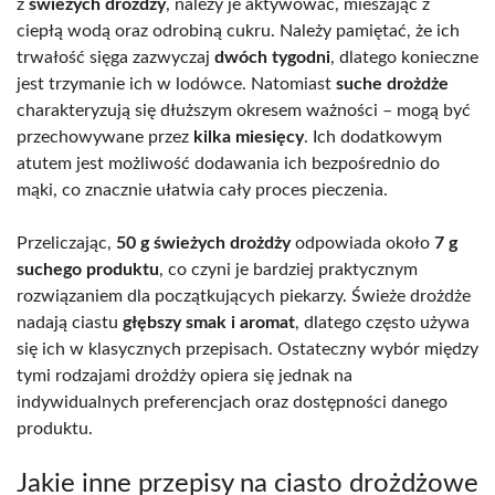
z
świeżych drożdży
, należy je aktywować, mieszając z
ciepłą wodą oraz odrobiną cukru. Należy pamiętać, że ich
trwałość sięga zazwyczaj
dwóch tygodni
, dlatego konieczne
jest trzymanie ich w lodówce. Natomiast
suche drożdże
charakteryzują się dłuższym okresem ważności – mogą być
przechowywane przez
kilka miesięcy
. Ich dodatkowym
atutem jest możliwość dodawania ich bezpośrednio do
mąki, co znacznie ułatwia cały proces pieczenia.
Przeliczając,
50 g świeżych drożdży
odpowiada około
7 g
suchego produktu
, co czyni je bardziej praktycznym
rozwiązaniem dla początkujących piekarzy. Świeże drożdże
nadają ciastu
głębszy smak i aromat
, dlatego często używa
się ich w klasycznych przepisach. Ostateczny wybór między
tymi rodzajami drożdży opiera się jednak na
indywidualnych preferencjach oraz dostępności danego
produktu.
Jakie inne przepisy na ciasto drożdżowe