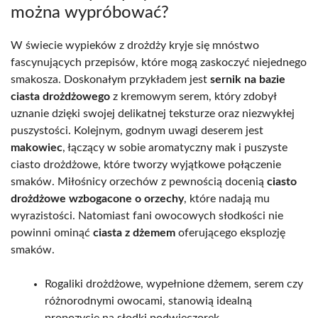
można wypróbować?
W świecie wypieków z drożdży kryje się mnóstwo
fascynujących przepisów, które mogą zaskoczyć niejednego
smakosza. Doskonałym przykładem jest
sernik na bazie
ciasta drożdżowego
z kremowym serem, który zdobył
uznanie dzięki swojej delikatnej teksturze oraz niezwykłej
puszystości. Kolejnym, godnym uwagi deserem jest
makowiec
, łączący w sobie aromatyczny mak i puszyste
ciasto drożdżowe, które tworzy wyjątkowe połączenie
smaków. Miłośnicy orzechów z pewnością docenią
ciasto
drożdżowe wzbogacone o orzechy
, które nadają mu
wyrazistości. Natomiast fani owocowych słodkości nie
powinni ominąć
ciasta z dżemem
oferującego eksplozję
smaków.
Rogaliki drożdżowe, wypełnione dżemem, serem czy
różnorodnymi owocami, stanowią idealną