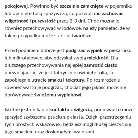
pokojowej
. Powinno być
szczelnie zamknięte
w pojemniku
lub owinięte folią spożywczą, co pozwoli mu
zachować
wilgotność i puszystość
przez 2-3 dni. Choć można je
również przechowywać w lodówce, należy pamiętać, że w
takim przypadku może stać się
twardsze
.
Przed podaniem dobrze jest
podgrzać wypiek
w piekarniku
lub mikrofalówce, aby odzyskał swoją
miękkość
. Dla
dłuższego przechowywania najlepiej
zamrozić ciasto
,
upewniając się, że jest fabrycznie owinięte folią, co
zapobiegnie utracie
smaku i tekstury
. Po rozmrożeniu
również warto je podgrzać, chociaż jego jakość może nie
dorównywać
świeżemu wypiekowi
.
Istotne jest unikanie
kontaktu z wilgocią
, ponieważ to może
sprzyjać szybszemu psuciu się ciasta. Dzięki przestrzeganiu
tych prostych wskazówek, będziesz mógł dłużej cieszyć się
jego smakiem oraz doskonałymi walorami.