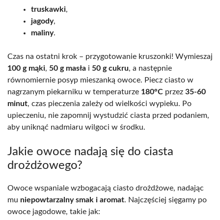
truskawki
,
jagody
,
maliny
.
Czas na ostatni krok – przygotowanie kruszonki! Wymieszaj
100 g mąki
,
50 g masła
i
50 g cukru
, a następnie
równomiernie posyp mieszanką owoce. Piecz ciasto w
nagrzanym piekarniku w temperaturze
180°C
przez
35-60
minut
, czas pieczenia zależy od wielkości wypieku. Po
upieczeniu, nie zapomnij wystudzić ciasta przed podaniem,
aby uniknąć nadmiaru wilgoci w środku.
Jakie owoce nadają się do ciasta
drożdżowego?
Owoce wspaniale wzbogacają ciasto drożdżowe, nadając
mu
niepowtarzalny smak i aromat
. Najczęściej sięgamy po
owoce jagodowe, takie jak: