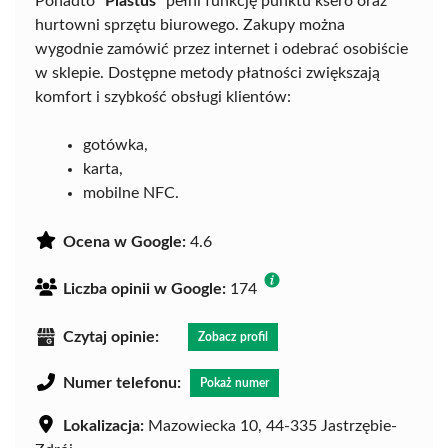
Ponadto
"Plastuś"
pełni funkcję punktu ksero oraz
hurtowni sprzętu biurowego. Zakupy można
wygodnie zamówić przez internet i odebrać osobiście
w sklepie. Dostępne metody płatności zwiększają
komfort i szybkość obsługi klientów:
gotówka,
karta,
mobilne NFC.
Ocena w Google:
4.6
Liczba opinii w Google:
174
Czytaj opinie:
Zobacz profil
Numer telefonu:
Pokaż numer
Lokalizacja:
Mazowiecka 10, 44-335 Jastrzębie-