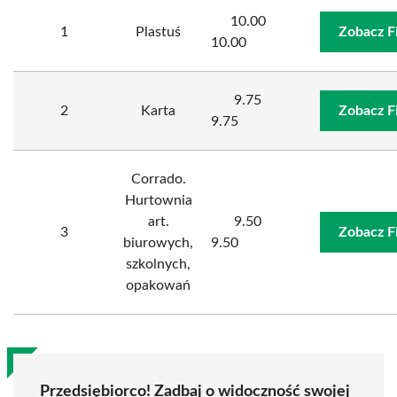
10.00
1
Plastuś
Zobacz F
10.00
9.75
2
Karta
Zobacz F
9.75
Corrado.
Hurtownia
art.
9.50
3
Zobacz F
biurowych,
9.50
szkolnych,
opakowań
Przedsiębiorco! Zadbaj o widoczność swojej