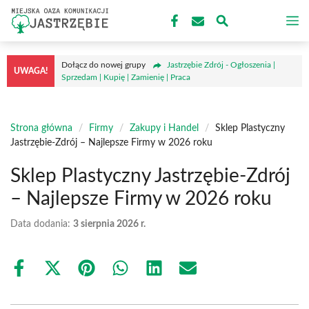
Przejdź
M
do
treści
Dołącz do nowej grupy
Jastrzębie Zdrój - Ogłoszenia |
UWAGA!
Sprzedam | Kupię | Zamienię | Praca
Strona główna
/
Firmy
/
Zakupy i Handel
/
Sklep Plastyczny
Jastrzębie-Zdrój – Najlepsze Firmy w 2026 roku
Sklep Plastyczny Jastrzębie-Zdrój
– Najlepsze Firmy w 2026 roku
Data dodania:
3 sierpnia 2026 r.
Share
Share
Share
Share
Share
Share
on
on
on
on
on
on
Facebook
X
Pinterest
WhatsApp
LinkedIn
Email
(Twitter)