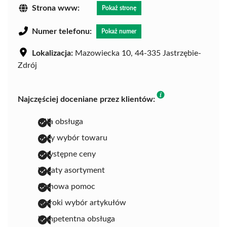
Strona www:
Pokaż stronę
Numer telefonu:
Pokaż numer
Lokalizacja:
Mazowiecka 10, 44-335 Jastrzębie-
Zdrój
Najczęściej doceniane przez klientów:
miła obsługa
duży wybór towaru
przystępne ceny
bogaty asortyment
fachowa pomoc
szeroki wybór artykułów
kompetentna obsługa