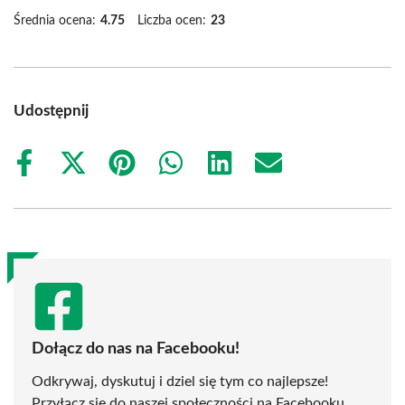
Średnia ocena:
4.75
Liczba ocen:
23
Udostępnij
Share
Share
Share
Share
Share
Share
on
on
on
on
on
on
Facebook
X
Pinterest
WhatsApp
LinkedIn
Email
(Twitter)
Dołącz do nas na Facebooku!
Odkrywaj, dyskutuj i dziel się tym co najlepsze!
Przyłącz się do naszej społeczności na Facebooku,