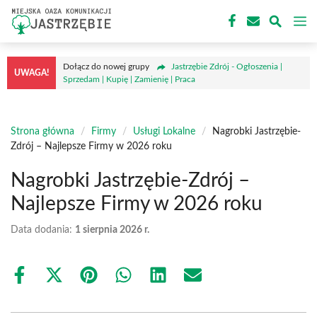
Przejdź
M
do
treści
Dołącz do nowej grupy
Jastrzębie Zdrój - Ogłoszenia |
UWAGA!
Sprzedam | Kupię | Zamienię | Praca
Strona główna
/
Firmy
/
Usługi Lokalne
/
Nagrobki Jastrzębie-
Zdrój – Najlepsze Firmy w 2026 roku
Nagrobki Jastrzębie-Zdrój –
Najlepsze Firmy w 2026 roku
Data dodania:
1 sierpnia 2026 r.
Share
Share
Share
Share
Share
Share
on
on
on
on
on
on
Facebook
X
Pinterest
WhatsApp
LinkedIn
Email
(Twitter)