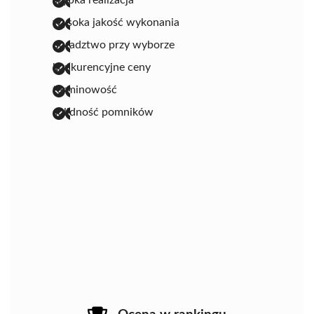
szybka realizacja
wysoka jakość wykonania
doradztwo przy wyborze
konkurencyjne ceny
terminowość
solidność pomników