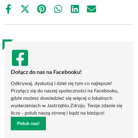
Share
Share
Share
Share
Share
Share
on
on
on
on
on
on
Facebook
X
Pinterest
WhatsApp
LinkedIn
Email
(Twitter)
Dołącz do nas na Facebooku!
Odkrywaj, dyskutuj i dziel się tym co najlepsze!
Przyłącz się do naszej społeczności na Facebooku,
gdzie możesz dowiedzieć się więcej o lokalnych
wydarzeniach w Jastrzębiu Zdroju. Twoje zdanie się
liczy - polub naszą stronę i bądź na bieżąco!
Polub nas!