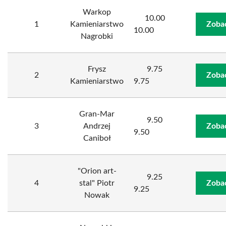
Warkop
10.00
1
Kamieniarstwo
Zoba
10.00
Nagrobki
Frysz
9.75
2
Zoba
Kamieniarstwo
9.75
Gran-Mar
9.50
3
Andrzej
Zoba
9.50
Caniboł
"Orion art-
9.25
4
stal" Piotr
Zoba
9.25
Nowak