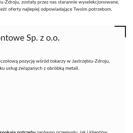
iu-Zdroju, zostały przez nas starannie wyselekcjonowane,
naleźć oferty najlepiej odpowiadające Twoim potrzebom.
ntowe Sp. z o.o.
czołową pozycję wśród tokarzy w Jastrzębiu-Zdroju,
u usług związanych z obróbką metali.
aspokaja potrzeby
zarówno przemysłu, jak i klientów