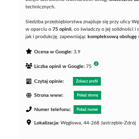
technicznych.
Siedziba przedsiębiorstwa znajduje się przy ulicy W
w oparciu o
75 opinii
, co świadczy o jej solidności
jak i produkcję, zapewniając
kompleksową obsługę
Ocena w Google:
3.9
Liczba opinii w Google:
75
Czytaj opinie:
Zobacz profil
Strona www:
Pokaż stronę
Numer telefonu:
Pokaż numer
Lokalizacja:
Węglowa, 44-268 Jastrzębie-Zdrój