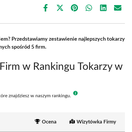
Share
Share
Share
Share
Share
Share
on
on
on
on
on
on
Facebook
X
Pinterest
WhatsApp
LinkedIn
Email
(Twitter)
niem? Przedstawiamy zestawienie najlepszych tokarzy
nych spośród 5 firm.
Firm w Rankingu Tokarzy w
które znajdziesz w naszym rankingu.
Ocena
Wizytówka Firmy