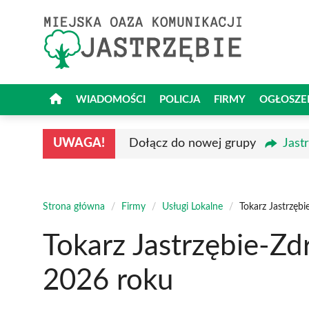
Przejdź
do
treści
WIADOMOŚCI
POLICJA
FIRMY
OGŁOSZE
UWAGA!
Dołącz do nowej grupy
Jast
Strona główna
/
Firmy
/
Usługi Lokalne
/
Tokarz Jastrzęb
Tokarz Jastrzębie-Zd
2026 roku