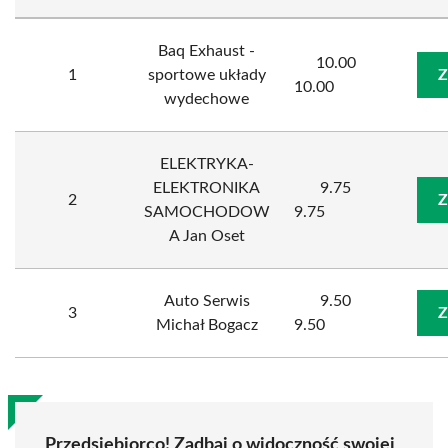
Baq Exhaust -
10.00
1
sportowe układy
Z
10.00
wydechowe
ELEKTRYKA-
ELEKTRONIKA
9.75
2
Z
SAMOCHODOW
9.75
A Jan Oset
Auto Serwis
9.50
3
Z
Michał Bogacz
9.50
Przedsiębiorco! Zadbaj o widoczność swojej