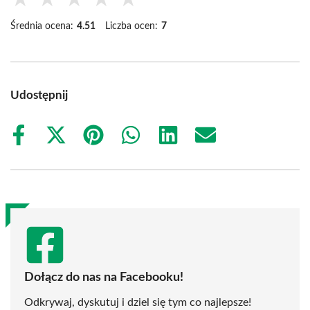
Średnia ocena:
4.51
Liczba ocen:
7
Udostępnij
Share
Share
Share
Share
Share
Share
on
on
on
on
on
on
Facebook
X
Pinterest
WhatsApp
LinkedIn
Email
(Twitter)
Dołącz do nas na Facebooku!
Odkrywaj, dyskutuj i dziel się tym co najlepsze!