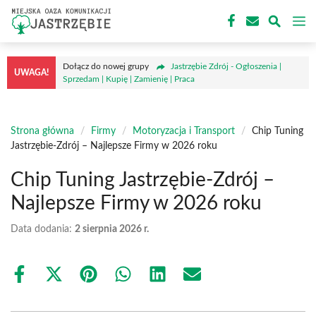
Przejdź
M
do
treści
Dołącz do nowej grupy
Jastrzębie Zdrój - Ogłoszenia |
UWAGA!
Sprzedam | Kupię | Zamienię | Praca
Strona główna
/
Firmy
/
Motoryzacja i Transport
/
Chip Tuning
Jastrzębie-Zdrój – Najlepsze Firmy w 2026 roku
Chip Tuning Jastrzębie-Zdrój –
Najlepsze Firmy w 2026 roku
Data dodania:
2 sierpnia 2026 r.
Share
Share
Share
Share
Share
Share
on
on
on
on
on
on
Facebook
X
Pinterest
WhatsApp
LinkedIn
Email
(Twitter)