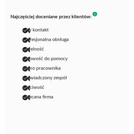
Najczęściej doceniane przez klientów:
miły kontakt
profesjonalna obsługa
rzetelność
gotowość do pomocy
dobro pracownika
doświadczony zespół
uczciwość
polecana firma