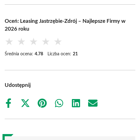
Oceń: Leasing Jastrzębie-Zdrój – Najlepsze Firmy w
2026 roku
★
★
★
★
★
Średnia ocena:
4.78
Liczba ocen:
21
Udostępnij
Share
Share
Share
Share
Share
Share
on
on
on
on
on
on
Facebook
X
Pinterest
WhatsApp
LinkedIn
Email
(Twitter)