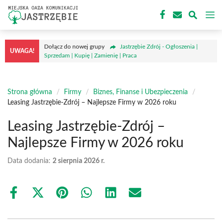
Przejdź
M
do
treści
Dołącz do nowej grupy
Jastrzębie Zdrój - Ogłoszenia |
UWAGA!
Sprzedam | Kupię | Zamienię | Praca
Strona główna
/
Firmy
/
Biznes, Finanse i Ubezpieczenia
/
Leasing Jastrzębie-Zdrój – Najlepsze Firmy w 2026 roku
Leasing Jastrzębie-Zdrój –
Najlepsze Firmy w 2026 roku
Data dodania:
2 sierpnia 2026 r.
Share
Share
Share
Share
Share
Share
on
on
on
on
on
on
Facebook
X
Pinterest
WhatsApp
LinkedIn
Email
(Twitter)