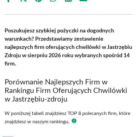
Share
Share
Share
Share
Share
Share
on
on
on
on
on
on
Facebook
X
Pinterest
WhatsApp
LinkedIn
Email
(Twitter)
Poszukujesz szybkiej pożyczki na dogodnych
warunkach? Przedstawiamy zestawienie
najlepszych firm oferujących chwilówki w Jastrzębiu
Zdroju w sierpniu 2026 roku wybranych spośród 14
firm.
Porównanie Najlepszych Firm w
Rankingu Firm Oferujących Chwilówki
w Jastrzębiu-zdroju
W poniższej tabeli znajdziesz TOP 8 polecanych firm, które
znajdziesz w naszym rankingu.