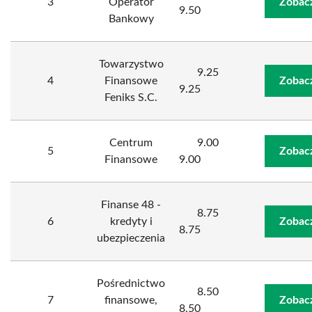
3
Operator
Zobac
9.50
Bankowy
Towarzystwo
9.25
4
Finansowe
Zobac
9.25
Feniks S.C.
Centrum
9.00
5
Zobac
Finansowe
9.00
Finanse 48 -
8.75
6
kredyty i
Zobac
8.75
ubezpieczenia
Pośrednictwo
8.50
7
finansowe,
Zobac
8.50