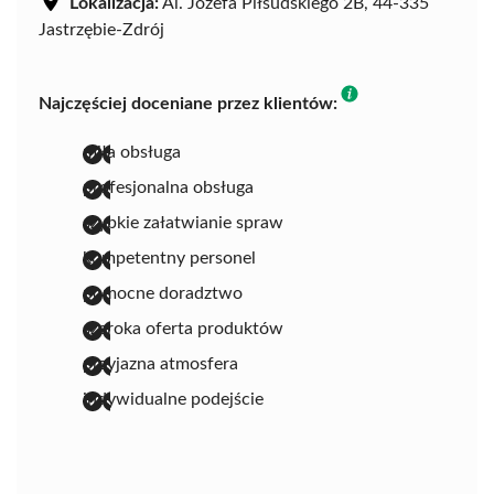
Lokalizacja:
Al. Józefa Piłsudskiego 2B, 44-335
Jastrzębie-Zdrój
Najczęściej doceniane przez klientów:
miła obsługa
profesjonalna obsługa
szybkie załatwianie spraw
kompetentny personel
pomocne doradztwo
szeroka oferta produktów
przyjazna atmosfera
indywidualne podejście