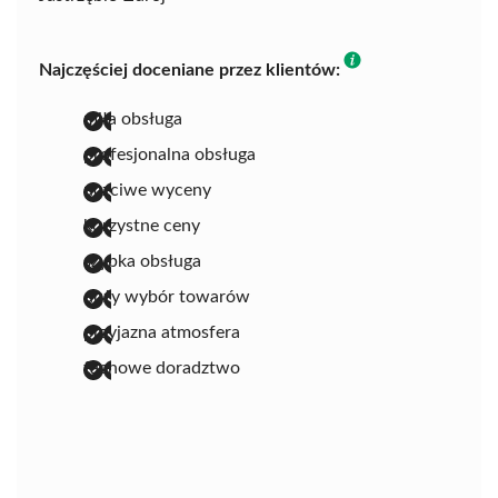
Najczęściej doceniane przez klientów:
miła obsługa
profesjonalna obsługa
uczciwe wyceny
korzystne ceny
szybka obsługa
duży wybór towarów
przyjazna atmosfera
fachowe doradztwo