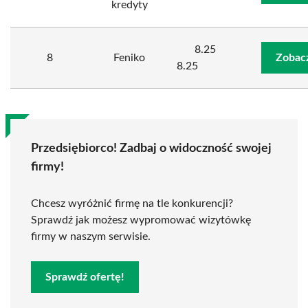
kredyty
8.25
8
Feniko
Zobac
8.25
Przedsiębiorco! Zadbaj o widoczność swojej
firmy!
Chcesz wyróżnić firmę na tle konkurencji?
Sprawdź jak możesz wypromować wizytówkę
firmy w naszym serwisie.
Sprawdź ofertę!