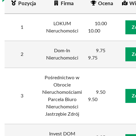
Pozycja
Firma
Ocena
Wi
LOKUM
10.00
1
Z
Nieruchomości
10.00
Dom-In
9.75
2
Z
Nieruchomości
9.75
Pośrednictwo w
Obrocie
Nieruchomościami
9.50
3
Z
Parcela Biuro
9.50
Nieruchomości
Jastrzębie Zdrój
Invest DOM