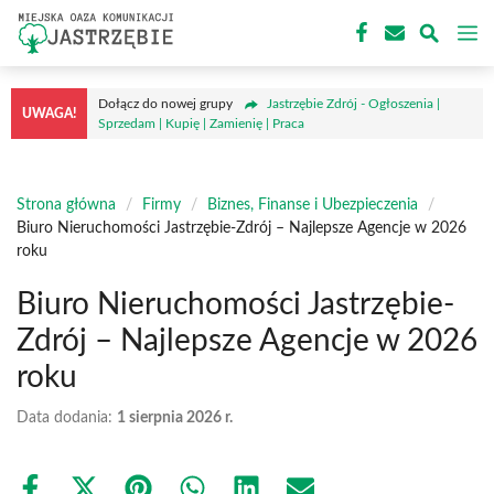
Przejdź
M
do
treści
Dołącz do nowej grupy
Jastrzębie Zdrój - Ogłoszenia |
UWAGA!
Sprzedam | Kupię | Zamienię | Praca
Strona główna
/
Firmy
/
Biznes, Finanse i Ubezpieczenia
/
Biuro Nieruchomości Jastrzębie-Zdrój – Najlepsze Agencje w 2026
roku
Biuro Nieruchomości Jastrzębie-
Zdrój – Najlepsze Agencje w 2026
roku
Data dodania:
1 sierpnia 2026 r.