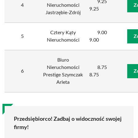
9.25
4
Nieruchomości
Z
9.25
Jastrzębie-Zdrój
Cztery Kąty
9.00
5
Z
Nieruchomości
9.00
Biuro
Nieruchomości
8.75
6
Z
Prestige Szymczak
8.75
Arleta
Przedsiębiorco! Zadbaj o widoczność swojej
firmy!