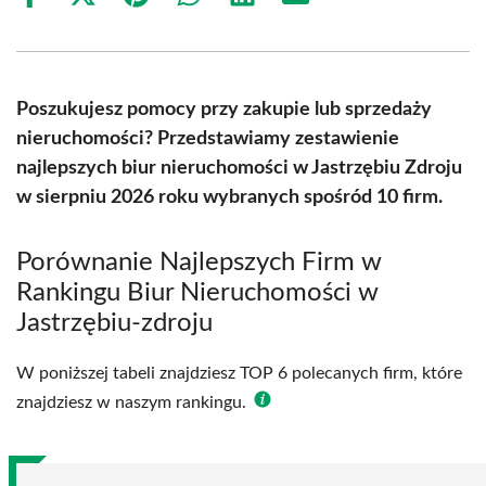
Share
Share
Share
Share
Share
Share
on
on
on
on
on
on
Facebook
X
Pinterest
WhatsApp
LinkedIn
Email
(Twitter)
Poszukujesz pomocy przy zakupie lub sprzedaży
nieruchomości? Przedstawiamy zestawienie
najlepszych biur nieruchomości w Jastrzębiu Zdroju
w sierpniu 2026 roku wybranych spośród 10 firm.
Porównanie Najlepszych Firm w
Rankingu Biur Nieruchomości w
Jastrzębiu-zdroju
W poniższej tabeli znajdziesz TOP 6 polecanych firm, które
znajdziesz w naszym rankingu.