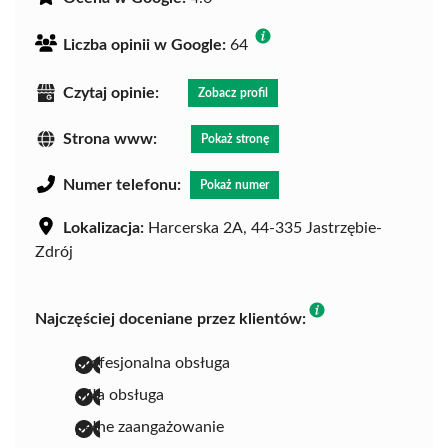
Liczba opinii w Google:
64
Czytaj opinie:
Zobacz profil
Strona www:
Pokaż stronę
Numer telefonu:
Pokaż numer
Lokalizacja:
Harcerska 2A, 44-335 Jastrzębie-
Zdrój
Najczęściej doceniane przez klientów:
profesjonalna obsługa
miła obsługa
pełne zaangażowanie