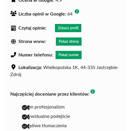
Ocena w Google:
4.9
Liczba opinii w Google:
64
Czytaj opinie:
Zobacz profil
Strona www:
Pokaż stronę
Numer telefonu:
Pokaż numer
Lokalizacja:
Wielkopolska 1K, 44-335 Jastrzębie-
Zdrój
Najczęściej doceniane przez klientów:
pełen profesjonalizm
indywidualne podejście
cierpliwe tłumaczenia