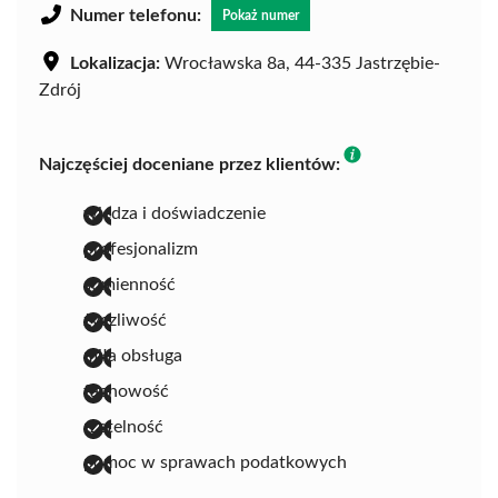
Numer telefonu:
Pokaż numer
Lokalizacja:
Wrocławska 8a, 44-335 Jastrzębie-
Zdrój
Najczęściej doceniane przez klientów:
wiedza i doświadczenie
profesjonalizm
sumienność
życzliwość
miła obsługa
fachowość
rzetelność
pomoc w sprawach podatkowych