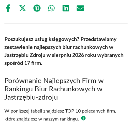
Share
Share
Share
Share
Share
Share
on
on
on
on
on
on
Facebook
X
Pinterest
WhatsApp
LinkedIn
Email
(Twitter)
Poszukujesz usług księgowych? Przedstawiamy
zestawienie najlepszych biur rachunkowych w
Jastrzębiu Zdroju w sierpniu 2026 roku wybranych
spośród 17 firm.
Porównanie Najlepszych Firm w
Rankingu Biur Rachunkowych w
Jastrzębiu-zdroju
W poniższej tabeli znajdziesz TOP 10 polecanych firm,
które znajdziesz w naszym rankingu.