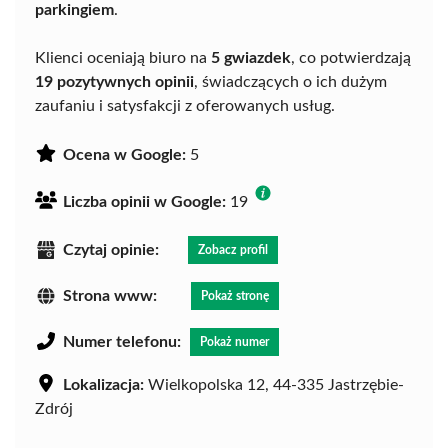
parkingiem
.
Klienci oceniają biuro na
5 gwiazdek
, co potwierdzają
19 pozytywnych opinii
, świadczących o ich dużym
zaufaniu i satysfakcji z oferowanych usług.
Ocena w Google:
5
Liczba opinii w Google:
19
Czytaj opinie:
Zobacz profil
Strona www:
Pokaż stronę
Numer telefonu:
Pokaż numer
Lokalizacja:
Wielkopolska 12, 44-335 Jastrzębie-
Zdrój