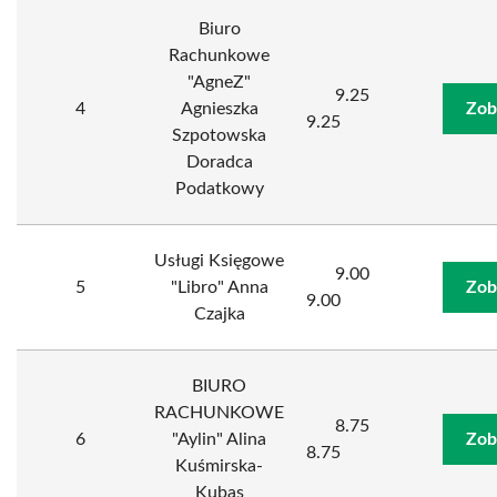
Biuro
Rachunkowe
"AgneZ"
9.25
4
Agnieszka
Zob
9.25
Szpotowska
Doradca
Podatkowy
Usługi Księgowe
9.00
5
"Libro" Anna
Zob
9.00
Czajka
BIURO
RACHUNKOWE
8.75
6
"Aylin" Alina
Zob
8.75
Kuśmirska-
Kubas