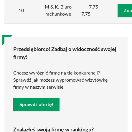
M & K. Biuro
7.75
10
Zob
rachunkowe
7.75
Przedsiębiorco! Zadbaj o widoczność swojej
firmy!
Chcesz wyróżnić firmę na tle konkurencji?
Sprawdź jak możesz wypromować wizytówkę
firmy w naszym serwisie.
Sprawdź ofertę!
Znalazłeś swoją firmę w rankingu?