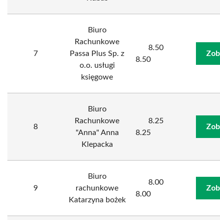
Biuro
Rachunkowe
8.50
7
Passa Plus Sp. z
Zob
8.50
o.o. usługi
księgowe
Biuro
Rachunkowe
8.25
8
Zob
"Anna" Anna
8.25
Klepacka
Biuro
8.00
9
rachunkowe
Zob
8.00
Katarzyna bożek