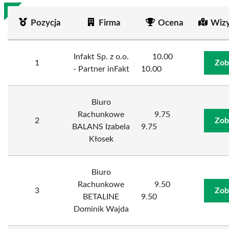
Pozycja
Firma
Ocena
Wizy
Infakt Sp. z o.o.
10.00
1
Zob
- Partner inFakt
10.00
Biuro
Rachunkowe
9.75
2
Zob
BALANS Izabela
9.75
Kłosek
Biuro
Rachunkowe
9.50
3
Zob
BETALINE
9.50
Dominik Wajda