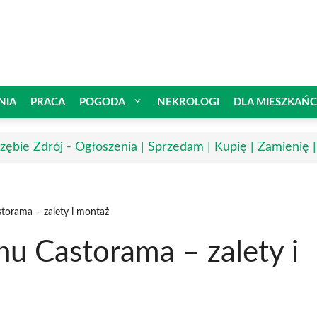
NIA
PRACA
POGODA
NEKROLOGI
DLA MIESZKAŃ
rzębie Zdrój - Ogłoszenia | Sprzedam | Kupię | Zamienię 
torama – zalety i montaż
u Castorama – zalety i