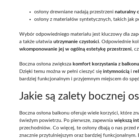
osłony drewniane nadają przestrzeni
naturalny 
osłony z materiałów syntetycznych, takich jak po
Wybór odpowiedniego materiału jest kluczowy dla za
a także ułatwia
utrzymanie czystości
. Odpowiednie kol
wkomponowanie jej w ogólną estetykę przestrzeni
, c
Boczna osłona zwiększa
komfort korzystania z balkon
Dzięki temu można w pełni cieszyć się
intymnością
i
re
bardziej funkcjonalnym i przyjemnym miejscem do spęd
Jakie są zalety bocznej o
Boczna osłona balkonu oferuje wiele korzyści, które zn
świeżym powietrzu. Po pierwsze, zapewnia
większą in
przechodniów. Co więcej, te osłony dbają o nas przed
znacznie przytulniejszym oraz bardziej funkcjonalnym. 