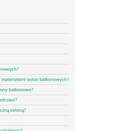
konowych?
mi materiałami osłon balkonowych?
słony balkonowe?
strzeni?
oczną osłoną?
ny balkonu?