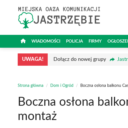
Przejdź
do
treści
WIADOMOŚCI
POLICJA
FIRMY
OGŁOSZE
UWAGA!
Dołącz do nowej grupy
Jast
Strona główna
/
Dom i Ogród
/
Boczna osłona balkonu Cas
Boczna osłona balkon
montaż