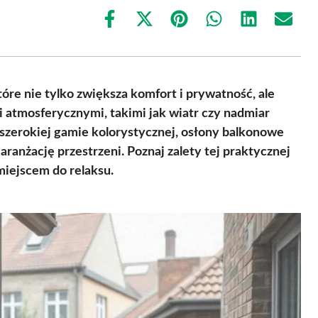
Share
Share
Share
Share
Share
Share
on
on
on
on
on
on
Facebook
X
Pinterest
WhatsApp
LinkedIn
Email
(Twitter)
tóre nie tylko zwiększa komfort i prywatność, ale
 atmosferycznymi, takimi jak wiatr czy nadmiar
szerokiej gamie kolorystycznej, osłony balkonowe
anżację przestrzeni. Poznaj zalety tej praktycznej
miejscem do relaksu.