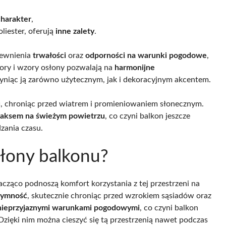
charakter
,
liester, oferują
inne zalety
.
pewnienia
trwałości
oraz
odporności na warunki pogodowe
,
ory i wzory osłony pozwalają na
harmonijne
zyniąc ją zarówno użytecznym, jak i dekoracyjnym akcentem.
u
, chroniąc przed wiatrem i promieniowaniem słonecznym.
laksem na świeżym powietrzu
, co czyni balkon jeszcze
zania czasu.
słony balkonu?
acząco podnoszą komfort korzystania z tej przestrzeni na
tymność
, skutecznie chroniąc przed wzrokiem sąsiadów oraz
nieprzyjaznymi warunkami pogodowymi
, co czyni balkon
Dzięki nim można cieszyć się tą przestrzenią nawet podczas