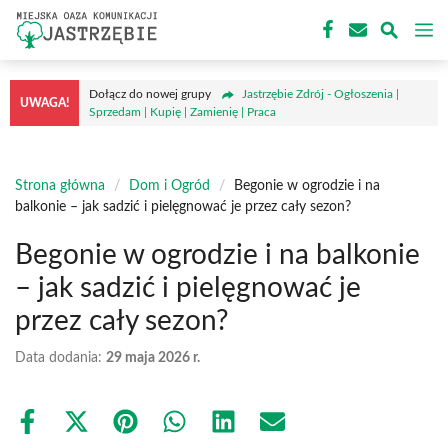
Przejdź
M
do
treści
Dołącz do nowej grupy
Jastrzębie Zdrój - Ogłoszenia |
UWAGA!
Sprzedam | Kupię | Zamienię | Praca
Strona główna
/
Dom i Ogród
/
Begonie w ogrodzie i na
balkonie – jak sadzić i pielęgnować je przez cały sezon?
Begonie w ogrodzie i na balkonie
– jak sadzić i pielęgnować je
przez cały sezon?
Data dodania:
29 maja 2026 r.
Share
Share
Share
Share
Share
Share
on
on
on
on
on
on