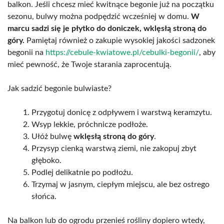
balkon. Jeśli chcesz mieć kwitnące begonie już na początku
sezonu, bulwy można podpędzić wcześniej w domu.
W
marcu sadzi się je płytko do doniczek, wklęsłą stroną do
góry.
Pamiętaj również o zakupie wysokiej jakości sadzonek
begonii na
https://cebule-kwiatowe.pl/cebulki-begonii/
, aby
mieć pewność, że Twoje starania zaprocentują.
Jak sadzić begonie bulwiaste?
Przygotuj donicę z odpływem i warstwą keramzytu.
Wsyp lekkie, próchnicze podłoże.
Ułóż bulwę
wklęsłą stroną do góry
.
Przysyp cienką warstwą ziemi, nie zakopuj zbyt
głęboko.
Podlej delikatnie po podłożu.
Trzymaj w jasnym, ciepłym miejscu, ale bez ostrego
słońca.
Na balkon lub do ogrodu przenieś rośliny dopiero wtedy,