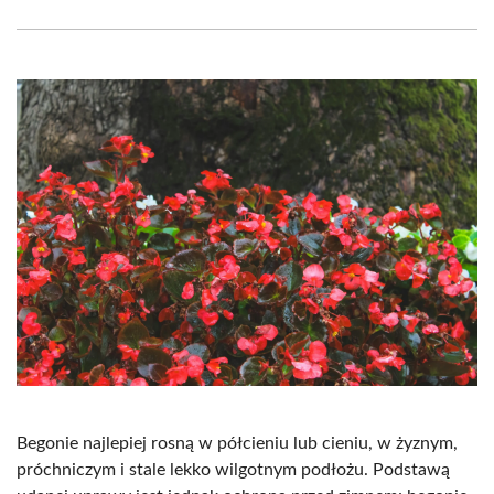
Facebook
X
Pinterest
WhatsApp
LinkedIn
Email
(Twitter)
Begonie najlepiej rosną w półcieniu lub cieniu, w żyznym,
próchniczym i stale lekko wilgotnym podłożu. Podstawą