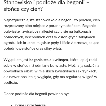
Stanowisko i podłoże dla begonii –
słońce czy cień?
Najbezpieczniejsze stanowisko dla begonii to półcień, cień
rozproszony albo miejsce z porannym słońcem. Begonie
bulwiaste i zwisające najlepiej czują się na balkonach
północnych, wschodnich oraz w osłoniętych zakątkach
ogrodu. Ich kruche, mięsiste pędy i liście źle znoszą palące
południowe słońce oraz silny wiatr.
Wyjątkiem jest
begonia stale kwitnąca
, która lepiej radzi
sobie w słońcu niż odmiany bulwiaste. Można ją sadzić na
obwódkach rabat, w miejskich kwietnikach i skrzynkach,
ale nawet ona lepiej wygląda, gdy ma regularną wilgoć w
podłożu.
Dobre podłoże dla begonii powinno być:
żyzne i próchnicze
;