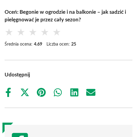
Oceń: Begonie w ogrodzie i na balkonie – jak sadzić i
pielęgnować je przez cały sezon?
★
★
★
★
★
Średnia ocena:
4.69
Liczba ocen:
25
Udostępnij
Share
Share
Share
Share
Share
Share
on
on
on
on
on
on
Facebook
X
Pinterest
WhatsApp
LinkedIn
Email
(Twitter)