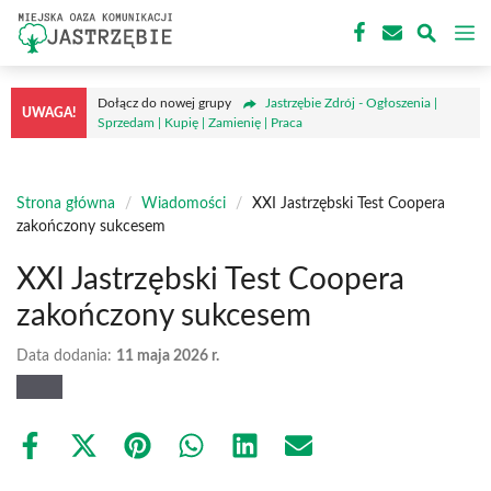
Przejdź
M
do
treści
Dołącz do nowej grupy
Jastrzębie Zdrój - Ogłoszenia |
UWAGA!
Sprzedam | Kupię | Zamienię | Praca
Strona główna
/
Wiadomości
/
XXI Jastrzębski Test Coopera
zakończony sukcesem
XXI Jastrzębski Test Coopera
zakończony sukcesem
Data dodania:
11 maja 2026 r.
Share
Share
Share
Share
Share
Share
on
on
on
on
on
on
Facebook
X
Pinterest
WhatsApp
LinkedIn
Email