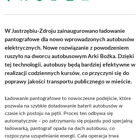
on
on
on
on
on
on
Facebook
X
Pinterest
WhatsApp
LinkedIn
Email
(Twitter)
W Jastrzębiu-Zdroju zainaugurowano ładowanie
pantografowe dla nowo wprowadzonych autobusów
elektrycznych. Nowe rozwiązanie z powodzeniem
ruszyło na dworcu autobusowym Arki Bożka. Dzięki
tej technologii, autobusy będą bardziej efektywne w
realizacji codziennych kursów, co przyczyni się do
poprawy jakości transportu publicznego w mieście.
Ładowanie pantografowe to nowoczesne podejście, które
pozwala na szybkie doładowanie baterii autobusów w
czasie ich postoju na pętli. Proces ten odbywa się
automatycznie – po zatrzymaniu się pojazdu pod specjalną
ładowarką, pantograf opada na dach autobusu, co
rozpoczyna uzupełnianie energii. Cała operacja trwa