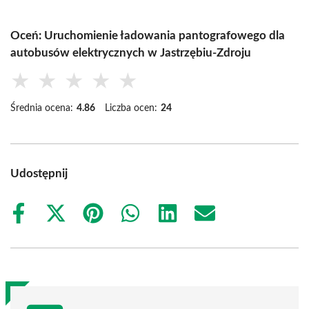
Oceń: Uruchomienie ładowania pantografowego dla
autobusów elektrycznych w Jastrzębiu-Zdroju
★
★
★
★
★
Średnia ocena:
4.86
Liczba ocen:
24
Udostępnij
Share
Share
Share
Share
Share
Share
on
on
on
on
on
on
Facebook
X
Pinterest
WhatsApp
LinkedIn
Email
(Twitter)