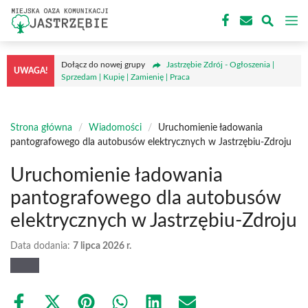
Przejdź
M
do
treści
Dołącz do nowej grupy
Jastrzębie Zdrój - Ogłoszenia |
UWAGA!
Sprzedam | Kupię | Zamienię | Praca
Strona główna
/
Wiadomości
/
Uruchomienie ładowania
pantografowego dla autobusów elektrycznych w Jastrzębiu-Zdroju
Uruchomienie ładowania
pantografowego dla autobusów
elektrycznych w Jastrzębiu-Zdroju
Data dodania:
7 lipca 2026 r.
Share
Share
Share
Share
Share
Share