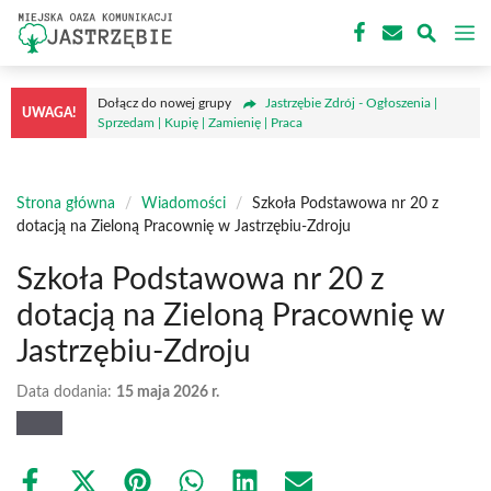
Przejdź
M
do
treści
Dołącz do nowej grupy
Jastrzębie Zdrój - Ogłoszenia |
UWAGA!
Sprzedam | Kupię | Zamienię | Praca
Strona główna
/
Wiadomości
/
Szkoła Podstawowa nr 20 z
dotacją na Zieloną Pracownię w Jastrzębiu-Zdroju
Szkoła Podstawowa nr 20 z
dotacją na Zieloną Pracownię w
Jastrzębiu-Zdroju
Data dodania:
15 maja 2026 r.
Share
Share
Share
Share
Share
Share