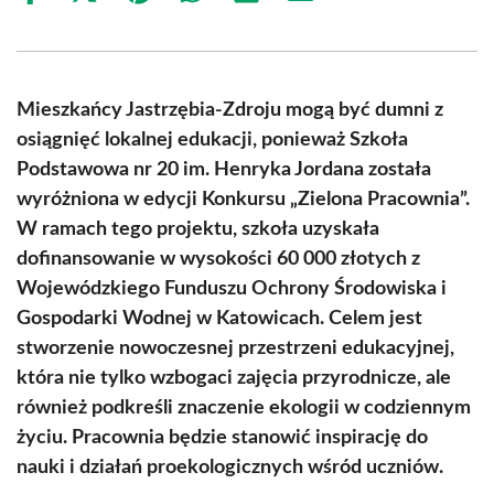
on
on
on
on
on
on
Facebook
X
Pinterest
WhatsApp
LinkedIn
Email
(Twitter)
Mieszkańcy Jastrzębia-Zdroju mogą być dumni z
osiągnięć lokalnej edukacji, ponieważ Szkoła
Podstawowa nr 20 im. Henryka Jordana została
wyróżniona w edycji Konkursu „Zielona Pracownia”.
W ramach tego projektu, szkoła uzyskała
dofinansowanie w wysokości 60 000 złotych z
Wojewódzkiego Funduszu Ochrony Środowiska i
Gospodarki Wodnej w Katowicach. Celem jest
stworzenie nowoczesnej przestrzeni edukacyjnej,
która nie tylko wzbogaci zajęcia przyrodnicze, ale
również podkreśli znaczenie ekologii w codziennym
życiu. Pracownia będzie stanowić inspirację do
nauki i działań proekologicznych wśród uczniów.