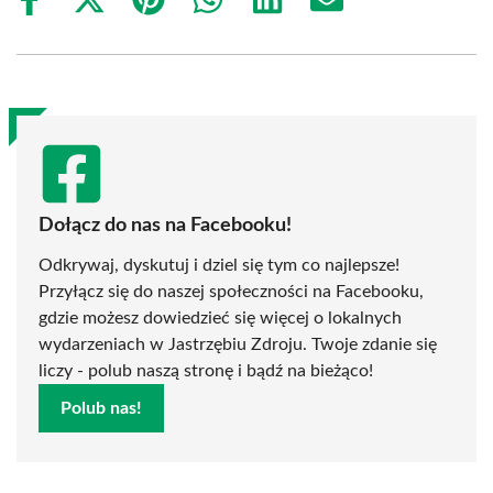
Share
Share
Share
Share
Share
Share
on
on
on
on
on
on
Facebook
X
Pinterest
WhatsApp
LinkedIn
Email
(Twitter)
Dołącz do nas na Facebooku!
Odkrywaj, dyskutuj i dziel się tym co najlepsze!
Przyłącz się do naszej społeczności na Facebooku,
gdzie możesz dowiedzieć się więcej o lokalnych
wydarzeniach w Jastrzębiu Zdroju. Twoje zdanie się
liczy - polub naszą stronę i bądź na bieżąco!
Polub nas!