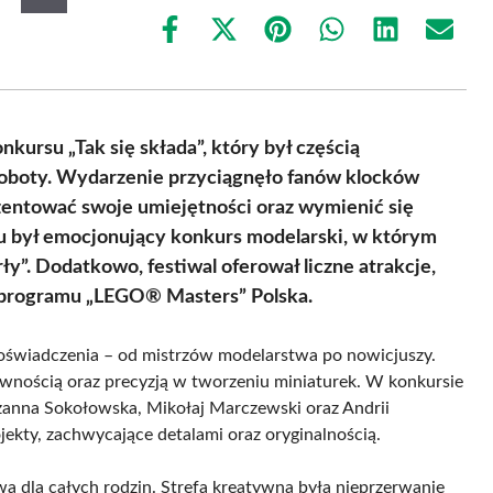
Share
Share
Share
Share
Share
Share
on
on
on
on
on
on
Facebook
X
Pinterest
WhatsApp
LinkedIn
Email
(Twitter)
kursu „Tak się składa”, który był częścią
Soboty. Wydarzenie przyciągnęło fanów klocków
zentować swoje umiejętności oraz wymienić się
u był emocjonujący konkurs modelarski, w którym
rły”. Dodatkowo, festiwal oferował liczne atrakcje,
ę programu „LEGO® Masters” Polska.
oświadczenia – od mistrzów modelarstwa po nowicjuszy.
ywnością oraz precyzją w tworzeniu miniaturek. W konkursie
anna Sokołowska, Mikołaj Marczewski oraz Andrii
jekty, zachwycające detalami oraz oryginalnością.
awa dla całych rodzin. Strefa kreatywna była nieprzerwanie