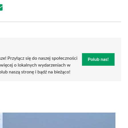
Share
on
Email
sze! Przyłącz się do naszej społeczności
Polub nas!
 więcej o lokalnych wydarzeniach w
polub naszą stronę i bądź na bieżąco!