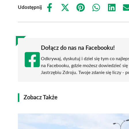
Udostępnij
Share
Share
Share
Share
Share
on
on
on
on
on
Facebook
X
Pinterest
WhatsApp
LinkedIn
(Twitter)
Dołącz do nas na Facebooku!
Odkrywaj, dyskutuj i dziel się tym co najlep
na Facebooku, gdzie możesz dowiedzieć się
Jastrzębiu Zdroju. Twoje zdanie się liczy - 
Zobacz Także