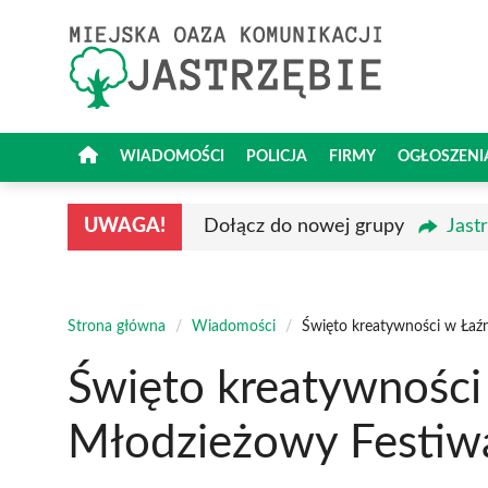
Przejdź
do
treści
WIADOMOŚCI
POLICJA
FIRMY
OGŁOSZENI
UWAGA!
Dołącz do nowej grupy
Jast
Strona główna
/
Wiadomości
/
Święto kreatywności w Łaźn
Święto kreatywności
Młodzieżowy Festiwa