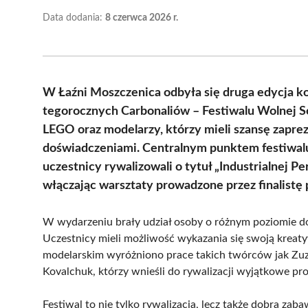
Data dodania:
8 czerwca 2026 r.
W Łaźni Moszczenica odbyła się druga edycja kon
tegorocznych Carbonaliów – Festiwalu Wolnej 
LEGO oraz modelarzy, którzy mieli szansę zapre
doświadczeniami. Centralnym punktem festiwal
uczestnicy rywalizowali o tytuł „Industrialnej Pe
włączając warsztaty prowadzone przez finalist
W wydarzeniu brały udział osoby o różnym poziomie d
Uczestnicy mieli możliwość wykazania się swoją kreat
modelarskim wyróżniono prace takich twórców jak Zuz
Kovalchuk, którzy wnieśli do rywalizacji wyjątkowe pro
Festiwal to nie tylko rywalizacja, lecz także dobra zab