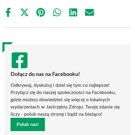
Share
Share
Share
Share
Share
Share
on
on
on
on
on
on
Facebook
X
Pinterest
WhatsApp
LinkedIn
Email
(Twitter)
Dołącz do nas na Facebooku!
Odkrywaj, dyskutuj i dziel się tym co najlepsze!
Przyłącz się do naszej społeczności na Facebooku,
gdzie możesz dowiedzieć się więcej o lokalnych
wydarzeniach w Jastrzębiu Zdroju. Twoje zdanie się
liczy - polub naszą stronę i bądź na bieżąco!
Polub nas!