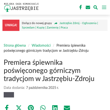
Przejdź
M
do
treści
Dołącz do nowej grupy
Jastrzębie Zdrój - Ogłoszenia |
UWAGA!
Sprzedam | Kupię | Zamienię | Praca
Strona główna
/
Wiadomości
/
Premiera śpiewnika
poświęconego górniczym tradycjom w Jastrzębiu-Zdroju
Premiera śpiewnika
poświęconego górniczym
tradycjom w Jastrzębiu-Zdroju
Data dodania:
7 października 2025 r.
Share
Share
Share
Share
Share
Share