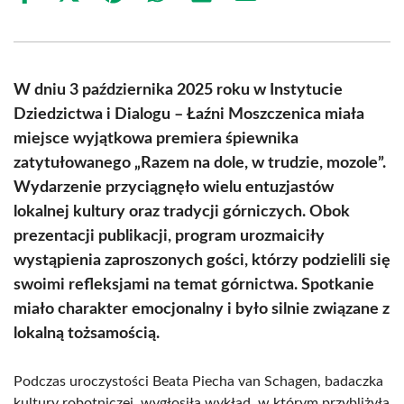
on
on
on
on
on
on
Facebook
X
Pinterest
WhatsApp
LinkedIn
Email
(Twitter)
W dniu 3 października 2025 roku w Instytucie
Dziedzictwa i Dialogu – Łaźni Moszczenica miała
miejsce wyjątkowa premiera śpiewnika
zatytułowanego „Razem na dole, w trudzie, mozole”.
Wydarzenie przyciągnęło wielu entuzjastów
lokalnej kultury oraz tradycji górniczych. Obok
prezentacji publikacji, program urozmaiciły
wystąpienia zaproszonych gości, którzy podzielili się
swoimi refleksjami na temat górnictwa. Spotkanie
miało charakter emocjonalny i było silnie związane z
lokalną tożsamością.
Podczas uroczystości Beata Piecha van Schagen, badaczka
kultury robotniczej, wygłosiła wykład, w którym przybliżyła