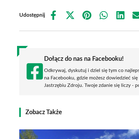
Udostępnij
Share
Share
Share
Share
Share
on
on
on
on
on
Facebook
X
Pinterest
WhatsApp
LinkedIn
(Twitter)
Dołącz do nas na Facebooku!
Odkrywaj, dyskutuj i dziel się tym co najlep
na Facebooku, gdzie możesz dowiedzieć się
Jastrzębiu Zdroju. Twoje zdanie się liczy - 
Zobacz Także