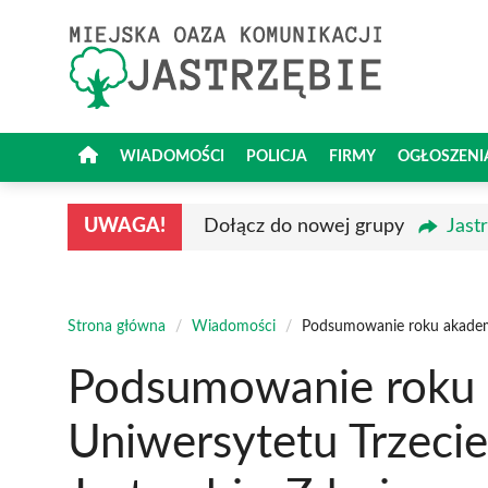
Przejdź
do
treści
WIADOMOŚCI
POLICJA
FIRMY
OGŁOSZENI
UWAGA!
Dołącz do nowej grupy
Jast
Strona główna
/
Wiadomości
/
Podsumowanie roku akademi
Podsumowanie roku 
Uniwersytetu Trzeci