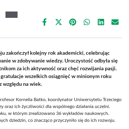
Share
Share
Share
Share
Share
Share
on
on
on
on
on
on
Facebook
X
Pinterest
WhatsApp
LinkedIn
Email
(Twitter)
u zakończył kolejny rok akademicki, celebrując
wanie w zdobywanie wiedzy. Uroczystość odbyła się
kom za ich aktywność oraz chęć rozwijania pasji.
i gratulacje wszelkich osiągnięć w minionym roku
z względu na wiek.
profesor Kornelia Batko, koordynator Uniwersytetu Trzeciego
y oraz ich życzliwości dla wspólnego działania uczelni.
 roku, w którym zrealizowano 36 wykładów naukowych.
ych dziedzin, co znacząco przyczyniło się do ich rozwoju.