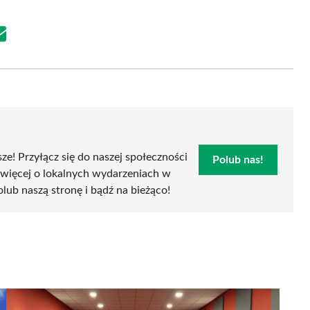
Share
on
Email
sze! Przyłącz się do naszej społeczności
Polub nas!
 więcej o lokalnych wydarzeniach w
polub naszą stronę i bądź na bieżąco!