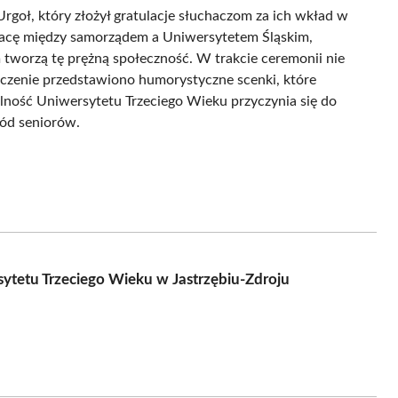
rgoł, który złożył gratulacje słuchaczom za ich wkład w
racę między samorządem a Uniwersytetem Śląskim,
tworzą tę prężną społeczność. W trakcie ceremonii nie
czenie przedstawiono humorystyczne scenki, które
alność Uniwersytetu Trzeciego Wieku przyczynia się do
ród seniorów.
tetu Trzeciego Wieku w Jastrzębiu-Zdroju