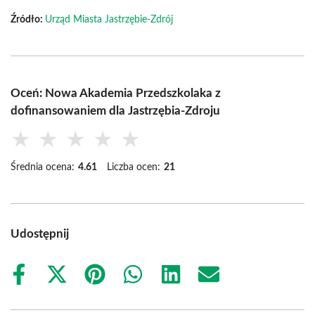
Źródło:
Urząd Miasta Jastrzębie-Zdrój
Oceń: Nowa Akademia Przedszkolaka z
dofinansowaniem dla Jastrzębia-Zdroju
★
★
★
★
★
Średnia ocena:
4.61
Liczba ocen:
21
Udostępnij
Share
Share
Share
Share
Share
Share
on
on
on
on
on
on
Facebook
X
Pinterest
WhatsApp
LinkedIn
Email
(Twitter)