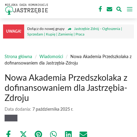
Przejdź
M
do
treści
Dołącz do nowej grupy
Jastrzębie Zdrój - Ogłoszenia |
UWAGA!
Sprzedam | Kupię | Zamienię | Praca
Strona główna
/
Wiadomości
/
Nowa Akademia Przedszkolaka z
dofinansowaniem dla Jastrzębia-Zdroju
Nowa Akademia Przedszkolaka z
dofinansowaniem dla Jastrzębia-
Zdroju
Data dodania:
7 października 2025 r.
Share
Share
Share
Share
Share
Share