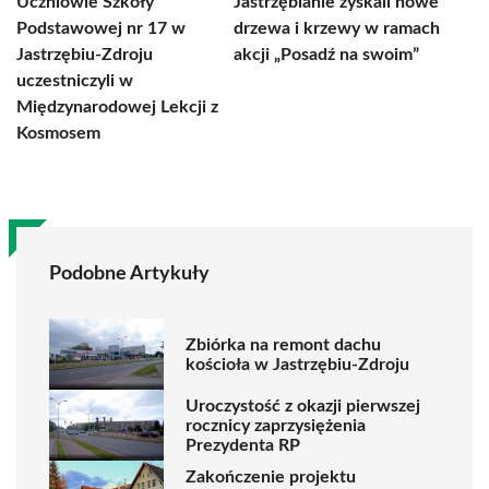
Uczniowie Szkoły
Jastrzębianie zyskali nowe
Podstawowej nr 17 w
drzewa i krzewy w ramach
Jastrzębiu-Zdroju
akcji „Posadź na swoim”
uczestniczyli w
Międzynarodowej Lekcji z
Kosmosem
Podobne Artykuły
Zbiórka na remont dachu
kościoła w Jastrzębiu-Zdroju
Uroczystość z okazji pierwszej
rocznicy zaprzysiężenia
Prezydenta RP
Zakończenie projektu