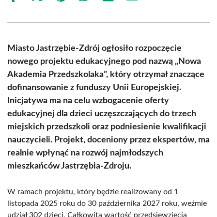
on
on
on
on
on
on
Facebook
X
Pinterest
WhatsApp
LinkedIn
Email
(Twitter)
Miasto Jastrzębie-Zdrój ogłosiło rozpoczęcie
nowego projektu edukacyjnego pod nazwą „Nowa
Akademia Przedszkolaka”, który otrzymał znaczące
dofinansowanie z funduszy Unii Europejskiej.
Inicjatywa ma na celu wzbogacenie oferty
edukacyjnej dla dzieci uczęszczających do trzech
miejskich przedszkoli oraz podniesienie kwalifikacji
nauczycieli. Projekt, doceniony przez ekspertów, ma
realnie wpłynąć na rozwój najmłodszych
mieszkańców Jastrzębia-Zdroju.
W ramach projektu, który będzie realizowany od 1
listopada 2025 roku do 30 października 2027 roku, weźmie
udział 302 dzieci. Całkowita wartość przedsięwzięcia