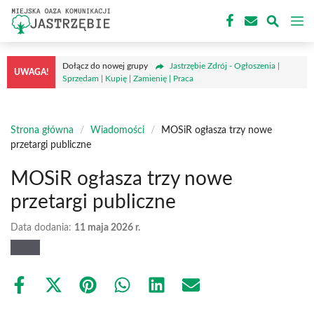
Przejdź
M
do
treści
Dołącz do nowej grupy
Jastrzębie Zdrój - Ogłoszenia |
UWAGA!
Sprzedam | Kupię | Zamienię | Praca
Strona główna
/
Wiadomości
/
MOSiR ogłasza trzy nowe
przetargi publiczne
MOSiR ogłasza trzy nowe
przetargi publiczne
Data dodania:
11 maja 2026 r.
Share
Share
Share
Share
Share
Share
on
on
on
on
on
on
Facebook
X
Pinterest
WhatsApp
LinkedIn
Email