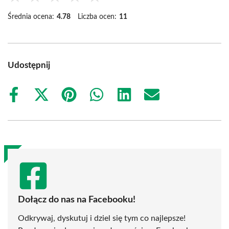
Średnia ocena:
4.78
Liczba ocen:
11
Udostępnij
Share
Share
Share
Share
Share
Share
on
on
on
on
on
on
Facebook
X
Pinterest
WhatsApp
LinkedIn
Email
(Twitter)
Dołącz do nas na Facebooku!
Odkrywaj, dyskutuj i dziel się tym co najlepsze!