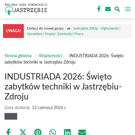
Przejdź
M
do
treści
Dołącz do nowej grupy
Jastrzębie Zdrój - Ogłoszenia |
UWAGA!
Sprzedam | Kupię | Zamienię | Praca
Strona główna
/
Wiadomości
/
INDUSTRIADA 2026: Święto
zabytków techniki w Jastrzębiu-Zdroju
INDUSTRIADA 2026: Święto
zabytków techniki w Jastrzębiu-
Zdroju
Data dodania:
12 czerwca 2026 r.
Share
Share
Share
Share
Share
Share