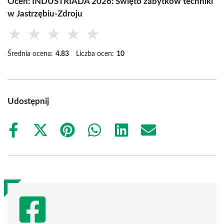
Oceń: INDUSTRIADA 2026: Święto zabytków techniki
w Jastrzębiu-Zdroju
★
★
★
★
★
Średnia ocena:
4.83
Liczba ocen:
10
Udostępnij
Share
Share
Share
Share
Share
Share
on
on
on
on
on
on
Facebook
X
Pinterest
WhatsApp
LinkedIn
Email
(Twitter)