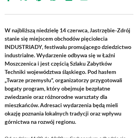
on
on
on
on
on
on
Facebook
X
Pinterest
WhatsApp
LinkedIn
Email
(Twitter)
W najbliższą niedzielę 14 czerwca, Jastrzębie-Zdrój
stanie się miejscem obchodów pięciolecia
INDUSTRIADY, festiwalu promującego dziedzictwo
industrialne. Wydarzenie odbywa się w Łaźni
Moszczenica i jest częścią Szlaku Zabytków
Techniki województwa śląskiego. Pod hasłem
„Twarze przemysłu”, organizatorzy przygotowali
bogaty program, który obejmuje bezpłatne
zwiedzanie oraz różnorodne warsztaty dla
mieszkańców. Adresaci wydarzenia będą mieli
okazję poznania lokalnych tradycji oraz wpływu
górnictwa na rozwój regionu.