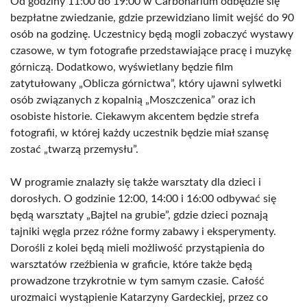
Od godziny 11:00 do 19:00 w Carbonarium odbędzie się
bezpłatne zwiedzanie, gdzie przewidziano limit wejść do 90
osób na godzinę. Uczestnicy będą mogli zobaczyć wystawy
czasowe, w tym fotografie przedstawiające pracę i muzykę
górniczą. Dodatkowo, wyświetlany będzie film
zatytułowany „Oblicza górnictwa”, który ujawni sylwetki
osób związanych z kopalnią „Moszczenica” oraz ich
osobiste historie. Ciekawym akcentem będzie strefa
fotografii, w której każdy uczestnik będzie miał szansę
zostać „twarzą przemysłu”.
W programie znalazły się także warsztaty dla dzieci i
dorosłych. O godzinie 12:00, 14:00 i 16:00 odbywać się
będą warsztaty „Bajtel na grubie”, gdzie dzieci poznają
tajniki węgla przez różne formy zabawy i eksperymenty.
Dorośli z kolei będą mieli możliwość przystąpienia do
warsztatów rzeźbienia w graficie, które także będą
prowadzone trzykrotnie w tym samym czasie. Całość
urozmaici wystąpienie Katarzyny Gardeckiej, przez co