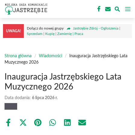
Przejdź
M
do
treści
Dołącz do nowej grupy
Jastrzębie Zdrój - Ogłoszenia |
UWAGA!
Sprzedam | Kupię | Zamienię | Praca
Strona główna
/
Wiadomości
/
Inauguracja Jastrzębskiego Lata
Muzycznego 2026
Inauguracja Jastrzębskiego Lata
Muzycznego 2026
Data dodania:
6 lipca 2026 r.
Share
Share
Share
Share
Share
Share
on
on
on
on
on
on
Facebook
X
Pinterest
WhatsApp
LinkedIn
Email