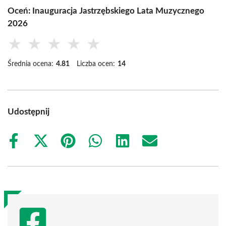
Oceń: Inauguracja Jastrzębskiego Lata Muzycznego
2026
★
★
★
★
★
Średnia ocena:
4.81
Liczba ocen:
14
Udostępnij
Share
Share
Share
Share
Share
Share
on
on
on
on
on
on
Facebook
X
Pinterest
WhatsApp
LinkedIn
Email
(Twitter)