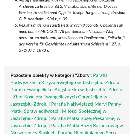
Veröffentlichungen aus dem Fürstbischöflichen Diözesan-
Archiven zu Breslau. Bd 2. Visitationsberichte der Diözese
Breslau. Archidiakonat Oppeln. Joseph Jungnitz (red.). Breslau:
G. P. Aderholz, 1904 r., s. 35.
Registrum denarii sancti Petri in archidiaconatu Opoliensi sub
anno domini MCCCCXLVII per dominum Nicolaum Wolff
decretorum doctorem, archidiaconum Opoliensem. „Zeitschrift
des Vereins für Geschichte und Alterthum Schlesiens”. 27, s.
372-373, 1893 r.
Pozostałe obiekty w kategorii "Zbory":
Parafia
Podwyższenia Krzyża Świętego w Jastrzębiu-Zdroju
|
Parafia Ewangelicko-Augsburska w Jastrzębiu-Zdroju
|
Zbór Kościoła Ewangelicznych Chrześcijan w
Jastrzębiu-Zdroju
|
Parafia Najświętszej Maryi Panny
Matki Sprawiedliwości i Miłości Społecznej w
Jastrzębiu-Zdroju
|
Parafia Matki Bożej Piekarskiej w
Jastrzębiu-Zdroju
|
Parafia Matki Bożej Różańcowej w
Moszczenicy Śląskiej
|
Parafia Niepokalanego Serca