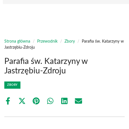
Strona główna
/
Przewodnik
/
Zbory
/
Parafia św. Katarzyny w
Jastrzębiu-Zdroju
Parafia św. Katarzyny w
Jastrzębiu-Zdroju
ZBORY
Share
Share
Share
Share
Share
Share
on
on
on
on
on
on
Facebook
X
Pinterest
WhatsApp
LinkedIn
Email
(Twitter)