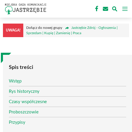
Przejdź
M
do
treści
Dołącz do nowej grupy
Jastrzębie Zdrój - Ogłoszenia |
UWAGA!
Sprzedam | Kupię | Zamienię | Praca
Spis treści
Wstęp
Rys historyczny
Czasy współczesne
Proboszczowie
Przypisy