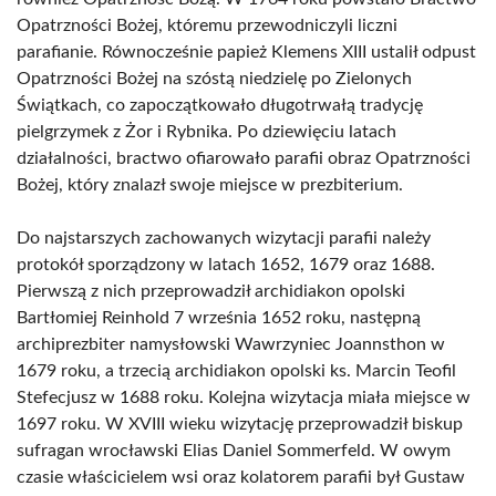
Opatrzności Bożej, któremu przewodniczyli liczni
parafianie. Równocześnie papież Klemens XIII ustalił odpust
Opatrzności Bożej na szóstą niedzielę po Zielonych
Świątkach, co zapoczątkowało długotrwałą tradycję
pielgrzymek z Żor i Rybnika. Po dziewięciu latach
działalności, bractwo ofiarowało parafii obraz Opatrzności
Bożej, który znalazł swoje miejsce w prezbiterium.
Do najstarszych zachowanych wizytacji parafii należy
protokół sporządzony w latach 1652, 1679 oraz 1688.
Pierwszą z nich przeprowadził archidiakon opolski
Bartłomiej Reinhold 7 września 1652 roku, następną
archiprezbiter namysłowski Wawrzyniec Joannsthon w
1679 roku, a trzecią archidiakon opolski ks. Marcin Teofil
Stefecjusz w 1688 roku. Kolejna wizytacja miała miejsce w
1697 roku. W XVIII wieku wizytację przeprowadził biskup
sufragan wrocławski Elias Daniel Sommerfeld. W owym
czasie właścicielem wsi oraz kolatorem parafii był Gustaw