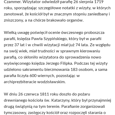
Czammer. Wizytator odwiedził parafię 26 sierpnia 1719
roku, sporządzając szczegółowe notatki z wizyty, w których
zanotował, że kościół był w znacznym stopniu zaniedbany i
zniszczony, a na chórze brakowało organów.
Wielką uwagę poświęcił ocenie ówczesnego proboszcza
parafii, księdza Pawła Szypińskiego, który był w parafii
przez 37 lat i w chwili wizytacji miał już 74 lata. Ze względu
na swój wiek, miał trudności w sprawnym kierowaniu
parafią, co skłoniło wizytatora do sprowadzenia nowo
wyświęconego księdza Jerzego Filipka. Podczas tej wizyty
udzielono sakramentu bierzmowania 183 osobom, a sama
parafia liczyła 600 wiernych, pozostając w
archiprezbiteracie wodzisławskim.
W dniu 26 czerwca 1811 roku doszło do pożaru
drewnianego kościoła św. Katarzyny, który był przynajmniej
drugą świątynią na tym terenie. Parafianie zorganizowali
tymczasowy, zastępczy kościół oraz rozpoczęli starania o