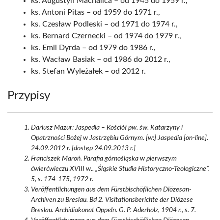
ks. Augustyn Machalica – od 1945 do 1959 r.,
ks. Antoni Pitas – od 1959 do 1971 r.,
ks. Czesław Podleski – od 1971 do 1974 r.,
ks. Bernard Czernecki – od 1974 do 1979 r.,
ks. Emil Dyrda – od 1979 do 1986 r.,
ks. Wacław Basiak – od 1986 do 2012 r.,
ks. Stefan Wyleżałek – od 2012 r.
Przypisy
Dariusz Mazur: Jaspedia – Kościół pw. św. Katarzyny i
Opatrzności Bożej w Jastrzębiu Górnym. [w:] Jaspedia [on-line].
24.09.2012 r. [dostęp 24.09.2013 r.]
Franciszek Maroń. Parafia górnośląska w pierwszym
ćwierćwieczu XVIII w.. „Śląskie Studia Historyczno-Teologiczne”.
5, s. 174-175, 1972 r.
Veröffentlichungen aus dem Fürstbischöflichen Diözesan-
Archiven zu Breslau. Bd 2. Visitationsberichte der Diözese
Breslau. Archidiakonat Oppeln. G. P. Aderholz, 1904 r., s. 7.