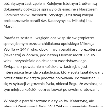
późniejszym Jastrzębiem. Kolejnym istotnym źródłem są
dokumenty dotyczące sprawy o dziesięcinę z klasztorem
Dominikanek w Raciborzu. Występują tu dwaj kolejni
proboszczowie parafii św. Katarzyny: ks. Mikołaj i ks.
Marcin.
Parafia ta została uwzględniona w spisie świętopietrza,
sporządzonym przez archidiakona opolskiego Mikołaja
Wolffa w 1447 roku, obok innych parafii archiprezbiteratu
(dekanatu) w Żorach, pod nazwą Hermansdorff. Od XVI
wieku przynależała do dekanatu wodzisławskiego.
Związana z powstaniem kościoła w Jastrzębiu jest
interesująca legenda o szlachcicu, który został zaatakowany
przez dzikie zwierzęta podczas polowania. Po znalezieniu
się w sytuacji zagrożenia życia, obiecał Bogu, że wzniosą na
tym miejscu kościół, co zrealizował po swoim uratowaniu.
W obrębie parafii czczono nie tylko św. Katarzynę, ale
również Opatrzność Bożą. W 1764 roku powstało Bractwo