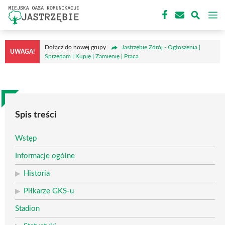
Przejdź
M
do
treści
Dołącz do nowej grupy
Jastrzębie Zdrój - Ogłoszenia |
UWAGA!
Sprzedam | Kupię | Zamienię | Praca
Spis treści
Wstęp
Informacje ogólne
Historia
Piłkarze GKS-u
Stadion