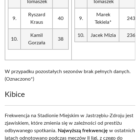
Tomaszek
Tomaszek
Ryszard
Marek
9.
40
9.
243
Kraus
Tekiela*
Kamil
10.
Jacek Mizia
236
10.
38
Gorzała
W przypadku pozostałych sezonów brak pełnych danych.
(Oznaczono*)
Kibice
Frekwencja na Stadionie Miejskim w Jastrzębiu-Zdroju jest
zjawiskiem, które zmienia się w zależności od prestiżu
odbywanego spotkania.
Najwyższą frekwencję
w ostatnich
latach odnotowano podczas meczów II ligi, z czego do