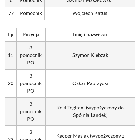
6
Pomocnik
Szymon Maszkowski
77
Pomocnik
Wojciech Katus
Lp
Pozycja
Imię i nazwisko
3
11
pomocnik
Szymon Kiebzak
PO
3
20
pomocnik
Oskar Paprzycki
PO
3
Koki Togitani (wypożyczony do
pomocnik
Spójnia Landek)
PO
3
Kacper Masiak (wypożyczony z
22
pomocnik