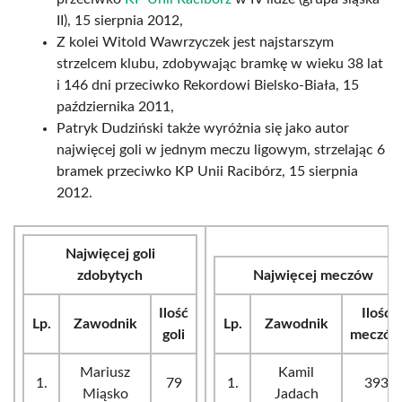
II), 15 sierpnia 2012,
Z kolei Witold Wawrzyczek jest najstarszym
strzelcem klubu, zdobywając bramkę w wieku 38 lat
i 146 dni przeciwko Rekordowi Bielsko-Biała, 15
października 2011,
Patryk Dudziński także wyróżnia się jako autor
najwięcej goli w jednym meczu ligowym, strzelając 6
bramek przeciwko KP Unii Racibórz, 15 sierpnia
2012.
Najwięcej goli
zdobytych
Najwięcej meczów
Ilość
Ilość
Lp.
Zawodnik
Lp.
Zawodnik
goli
meczó
Mariusz
Kamil
1.
79
1.
393
Miąsko
Jadach