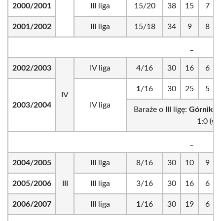
2000/2001
III liga
15/20
38
15
7
2001/2002
III liga
15/18
34
9
8
_
2002/2003
IV liga
4/16
30
16
6
1
/16
30
25
5
IV
2003/2004
IV liga
Baraże o III ligę:
Górnik J
1:0 (w) 
_
2004/2005
III liga
8/16
30
10
9
2005/2006
III
III liga
3/16
30
16
6
2006/2007
III liga
1
/16
30
19
6