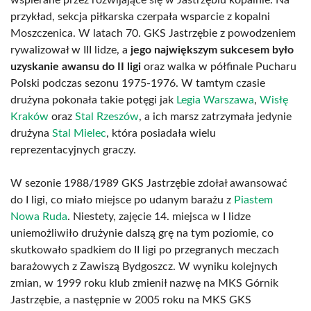
wspierane przez rozwijające się w Jastrzębiu kopalnie. Na
przykład, sekcja piłkarska czerpała wsparcie z kopalni
Moszczenica. W latach 70. GKS Jastrzębie z powodzeniem
rywalizował w III lidze, a
jego największym sukcesem było
uzyskanie awansu do II ligi
oraz walka w półfinale Pucharu
Polski podczas sezonu 1975-1976. W tamtym czasie
drużyna pokonała takie potęgi jak
Legia Warszawa
,
Wisłę
Kraków
oraz
Stal Rzeszów
, a ich marsz zatrzymała jedynie
drużyna
Stal Mielec
, która posiadała wielu
reprezentacyjnych graczy.
W sezonie 1988/1989 GKS Jastrzębie zdołał awansować
do I ligi, co miało miejsce po udanym barażu z
Piastem
Nowa Ruda
. Niestety, zajęcie 14. miejsca w I lidze
uniemożliwiło drużynie dalszą grę na tym poziomie, co
skutkowało spadkiem do II ligi po przegranych meczach
barażowych z Zawiszą Bydgoszcz. W wyniku kolejnych
zmian, w 1999 roku klub zmienił nazwę na MKS Górnik
Jastrzębie, a następnie w 2005 roku na MKS GKS