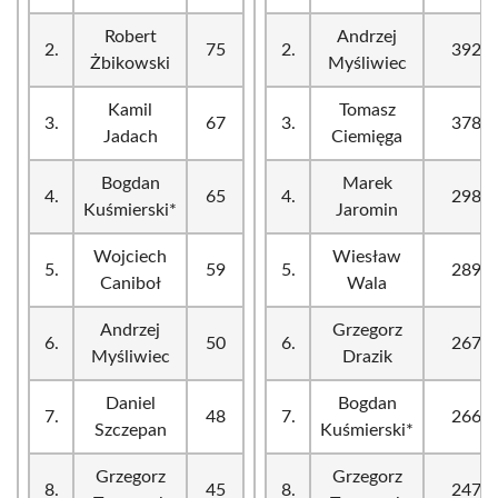
Robert
Andrzej
2.
75
2.
392
Żbikowski
Myśliwiec
Kamil
Tomasz
3.
67
3.
378
Jadach
Ciemięga
Bogdan
Marek
4.
65
4.
298
Kuśmierski*
Jaromin
Wojciech
Wiesław
5.
59
5.
289
Caniboł
Wala
Andrzej
Grzegorz
6.
50
6.
267
Myśliwiec
Drazik
Daniel
Bogdan
7.
48
7.
266
Szczepan
Kuśmierski*
Grzegorz
Grzegorz
8.
45
8.
247