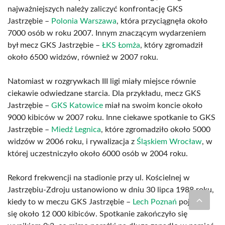
najważniejszych należy zaliczyć konfrontację GKS
Jastrzębie –
Polonia Warszawa
, która przyciągnęła około
7000 osób w roku 2007. Innym znaczącym wydarzeniem
był mecz GKS Jastrzębie –
ŁKS Łomża
, który zgromadził
około 6500 widzów, również w 2007 roku.
Natomiast w rozgrywkach III ligi miały miejsce równie
ciekawie odwiedzane starcia. Dla przykładu, mecz GKS
Jastrzębie –
GKS Katowice
miał na swoim koncie około
9000 kibiców w 2007 roku. Inne ciekawe spotkanie to GKS
Jastrzębie –
Miedź Legnica
, które zgromadziło około 5000
widzów w 2006 roku, i rywalizacja z
Śląskiem Wrocław
, w
której uczestniczyło około 6000 osób w 2004 roku.
Rekord frekwencji na stadionie przy ul. Kościelnej w
Jastrzębiu-Zdroju ustanowiono w dniu 30 lipca 1988 roku,
kiedy to w meczu GKS Jastrzębie –
Lech Poznań
pojawiło
się około 12 000 kibiców. Spotkanie zakończyło się