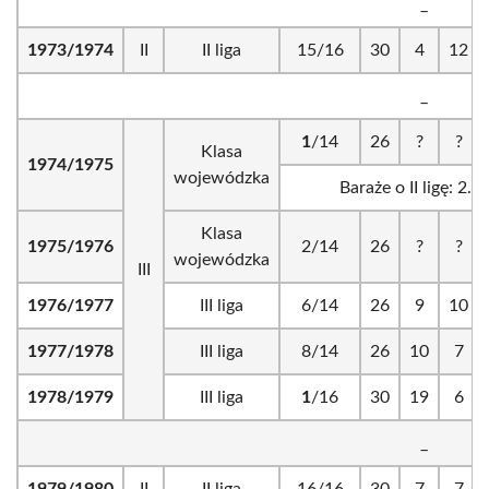
_
1973/1974
II
II liga
15/16
30
4
12
_
1
/14
26
?
?
Klasa
1974/1975
wojewódzka
Baraże o II ligę: 2.
Klasa
1975/1976
2/14
26
?
?
wojewódzka
III
1976/1977
III liga
6/14
26
9
10
1977/1978
III liga
8/14
26
10
7
1978/1979
III liga
1
/16
30
19
6
_