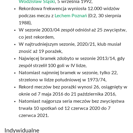
Wodzisław Śląski
, 5 września 1992,
Rekordowa frekwencja wyniosła 12.000 widzów
podczas meczu z
Lechem Poznań
(0:2, 30 sierpnia
1988),
W sezonie 2003/04 zespół odniósł aż 25 zwycięstw,
co jest rekordem,
W najtrudniejszym sezonie, 2020/21, klub musiał
znosić aż 19 porażek,
Najwięcej bramek zdobyto w sezonie 2013/14, gdy
zespół strzelił 100 goli w IV lidze,
Natomiast najmniej bramek w sezonie, tylko 22,
strzelono w lidze południowej w 1973/74,
Rekord meczów bez porażki wynosi 26, osiągnięty w
oknie od 7 maja 2016 do 21 października 2016,
Natomiast najgorsza seria meczów bez zwycięstwa
trwała 10 spotkań od 12 czerwca 2020 do 7
czerwca 2021.
Indywidualne