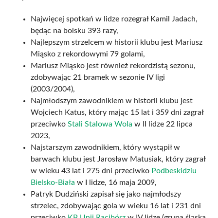
Najwięcej spotkań w lidze rozegrał Kamil Jadach,
będąc na boisku 393 razy,
Najlepszym strzelcem w historii klubu jest Mariusz
Miąsko z rekordowymi 79 golami,
Mariusz Miąsko jest również rekordzistą sezonu,
zdobywając 21 bramek w sezonie IV ligi
(2003/2004),
Najmłodszym zawodnikiem w historii klubu jest
Wojciech Katus, który mając 15 lat i 359 dni zagrał
przeciwko
Stali Stalowa Wola
w II lidze 22 lipca
2023,
Najstarszym zawodnikiem, który wystąpił w
barwach klubu jest Jarosław Matusiak, który zagrał
w wieku 43 lat i 275 dni przeciwko
Podbeskidziu
Bielsko-Biała
w I lidze, 16 maja 2009,
Patryk Dudziński zapisał się jako najmłodszy
strzelec, zdobywając gola w wieku 16 lat i 231 dni
przeciwko
KP Unii Racibórz
w IV lidze (grupa śląska