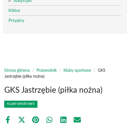
Statystyki
Kibice
Przypisy
Strona główna
/
Przewodnik
/
Kluby sportowe
/
GKS
Jastrzębie (piłka nożna)
GKS Jastrzębie (piłka nożna)
KLUBY SPORTOWE
Share
Share
Share
Share
Share
Share
on
on
on
on
on
on