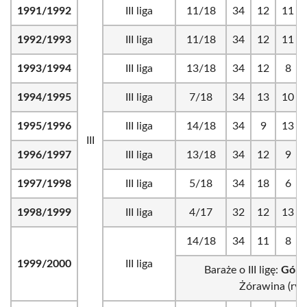
1991/1992
III liga
11/18
34
12
11
1992/1993
III liga
11/18
34
12
11
1993/1994
III liga
13/18
34
12
8
1994/1995
III liga
7/18
34
13
10
1995/1996
III liga
14/18
34
9
13
III
1996/1997
III liga
13/18
34
12
9
1997/1998
III liga
5/18
34
18
6
1998/1999
III liga
4/17
32
12
13
14/18
34
11
8
1999/2000
III liga
Baraże o III ligę:
Górni
Żórawina (ryw