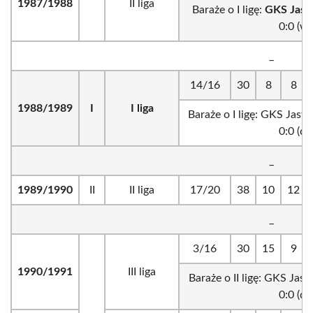
1987/1988
II liga
Baraże o I ligę:
GKS Jastr
0:0 (w) 
_
14/16
30
8
8
1988/1989
I
I liga
Baraże o I ligę: GKS Jastr
0:0 (d) 
_
1989/1990
II
II liga
17/20
38
10
12
_
3/16
30
15
9
1990/1991
III liga
Baraże o II ligę: GKS Jast
0:0 (d) 