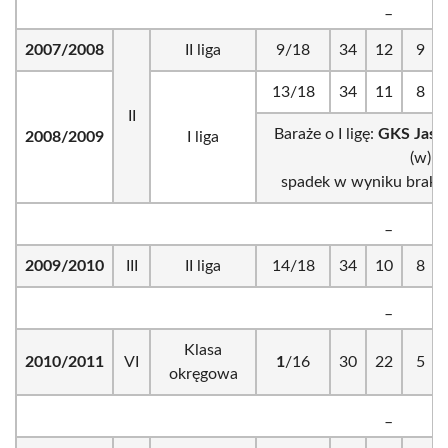
_
2007/2008
II liga
9/18
34
12
9
13/18
34
11
8
II
Baraże o I ligę:
GKS Jastr
2008/2009
I liga
(w) i 
spadek w wyniku braku l
_
2009/2010
III
II liga
14/18
34
10
8
_
Klasa
2010/2011
VI
1
/16
30
22
5
okręgowa
_