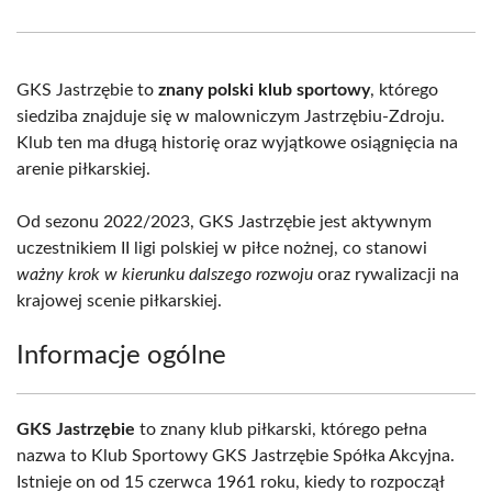
Facebook
X
Pinterest
WhatsApp
LinkedIn
Email
(Twitter)
GKS Jastrzębie to
znany polski klub sportowy
, którego
siedziba znajduje się w malowniczym Jastrzębiu-Zdroju.
Klub ten ma długą historię oraz wyjątkowe osiągnięcia na
arenie piłkarskiej.
Od sezonu 2022/2023, GKS Jastrzębie jest aktywnym
uczestnikiem II ligi polskiej w piłce nożnej, co stanowi
ważny krok w kierunku dalszego rozwoju
oraz rywalizacji na
krajowej scenie piłkarskiej.
Informacje ogólne
GKS Jastrzębie
to znany klub piłkarski, którego pełna
nazwa to Klub Sportowy GKS Jastrzębie Spółka Akcyjna.
Istnieje on od 15 czerwca 1961 roku, kiedy to rozpoczął