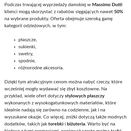
Podczas trwającej wyprzedaży damskiej w
Massimo Dutti
klienci mogą skorzystać z rabatów sięgających nawet
50%
na wybrane produkty. Oferta obejmuje szeroką gamę
kategorii odzieżowych, w tym:
płaszcze,
sukienki,
swetry,
spodnie,
różnorodne akcesoria.
Dzięki tym atrakcyjnym cenom można nabyć rzeczy, które
wcześniej mogły wydawać się zbyt kosztowne. Na
przykład, wiele ofert dotyczy
stylowych płaszczy
wykonanych z wysokogatunkowych materiałów, które
idealnie nadają się zarówno na codzienne, jak i na
wyszukane okazje. Co więcej, zniżki dotyczą także modnych
dodatków, takich jak
torebki
i
biżuteria
. Warto być na
bieżąco z tymi promocjami, ponieważ często można trafić