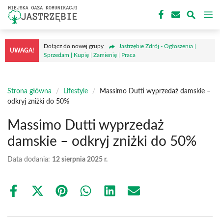
Przejdź
M
do
treści
Dołącz do nowej grupy
Jastrzębie Zdrój - Ogłoszenia |
UWAGA!
Sprzedam | Kupię | Zamienię | Praca
Strona główna
/
Lifestyle
/
Massimo Dutti wyprzedaż damskie –
odkryj zniżki do 50%
Massimo Dutti wyprzedaż
damskie – odkryj zniżki do 50%
Data dodania:
12 sierpnia 2025 r.
Share
Share
Share
Share
Share
Share
on
on
on
on
on
on
Facebook
X
Pinterest
WhatsApp
LinkedIn
Email
(Twitter)