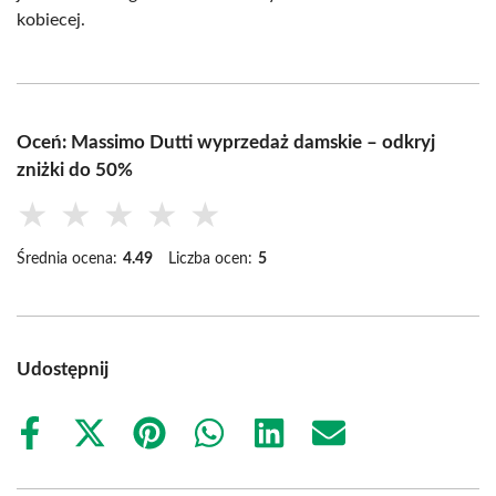
kobiecej.
Oceń: Massimo Dutti wyprzedaż damskie – odkryj
zniżki do 50%
★
★
★
★
★
Średnia ocena:
4.49
Liczba ocen:
5
Udostępnij
Share
Share
Share
Share
Share
Share
on
on
on
on
on
on
Facebook
X
Pinterest
WhatsApp
LinkedIn
Email
(Twitter)