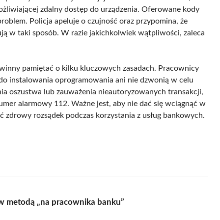
możliwiającej zdalny dostęp do urządzenia. Oferowane kody
roblem. Policja apeluje o czujność oraz przypomina, że
ą w taki sposób. W razie jakichkolwiek wątpliwości, zaleca
powinny pamiętać o kilku kluczowych zasadach. Pracownicy
 do instalowania oprogramowania ani nie dzwonią w celu
nia oszustwa lub zauważenia nieautoryzowanych transakcji,
umer alarmowy 112. Ważne jest, aby nie dać się wciągnąć w
ć zdrowy rozsądek podczas korzystania z usług bankowych.
tw metodą „na pracownika banku”