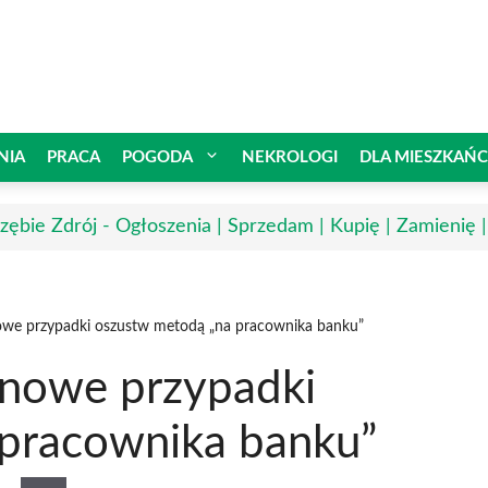
NIA
PRACA
POGODA
NEKROLOGI
DLA MIESZKAŃ
rzębie Zdrój - Ogłoszenia | Sprzedam | Kupię | Zamienię 
owe przypadki oszustw metodą „na pracownika banku”
 nowe przypadki
 pracownika banku”