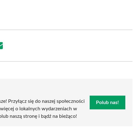
Share
on
Email
sze! Przyłącz się do naszej społeczności
Polub nas!
 więcej o lokalnych wydarzeniach w
polub naszą stronę i bądź na bieżąco!