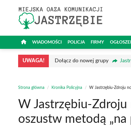
Przejdź
do
treści
WIADOMOŚCI
POLICJA
FIRMY
OGŁOSZE
UWAGA!
Dołącz do nowej grupy
Jast
Strona główna
/
Kronika Policyjna
/
W Jastrzębiu-Zdroju n
W Jastrzębiu-Zdroju
oszustw metodą „na