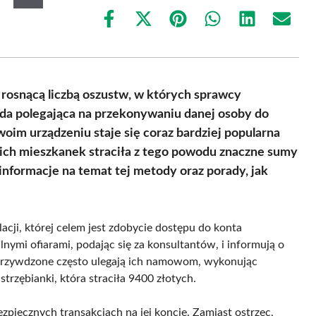
Share
Share
Share
Share
Share
Share
on
on
on
on
on
on
Facebook
X
Pinterest
WhatsApp
LinkedIn
Email
(Twitter)
 rosnącą liczbą oszustw, w których sprawcy
a polegająca na przekonywaniu danej osoby do
oim urządzeniu staje się coraz bardziej popularna
kich mieszkanek straciła z tego powodu znaczne sumy
nformacje na temat tej metody oraz porady, jak
cji, której celem jest zdobycie dostępu do konta
lnymi ofiarami, podając się za konsultantów, i informują o
okrzywdzone często ulegają ich namowom, wykonując
strzębianki, która straciła 9400 złotych.
zpiecznych transakcjach na jej koncie. Zamiast ostrzec,