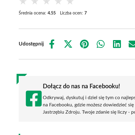
★
★
★
★
★
Średnia ocena:
4.55
Liczba ocen:
7
Udostępnij
Share
Share
Share
Share
Share
on
on
on
on
on
Facebook
X
Pinterest
WhatsApp
LinkedIn
(Twitter)
Dołącz do nas na Facebooku!
Odkrywaj, dyskutuj i dziel się tym co najlep
na Facebooku, gdzie możesz dowiedzieć się
Jastrzębiu Zdroju. Twoje zdanie się liczy - 