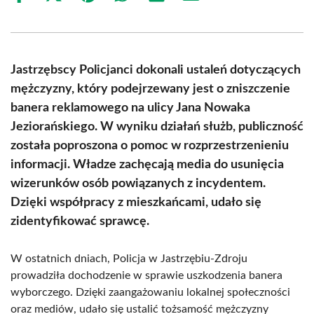
on
on
on
on
on
on
Facebook
X
Pinterest
WhatsApp
LinkedIn
Email
(Twitter)
Jastrzębscy Policjanci dokonali ustaleń dotyczących
mężczyzny, który podejrzewany jest o zniszczenie
banera reklamowego na ulicy Jana Nowaka
Jeziorańskiego. W wyniku działań służb, publiczność
została poproszona o pomoc w rozprzestrzenieniu
informacji. Władze zachęcają media do usunięcia
wizerunków osób powiązanych z incydentem.
Dzięki współpracy z mieszkańcami, udało się
zidentyfikować sprawcę.
W ostatnich dniach, Policja w Jastrzębiu-Zdroju
prowadziła dochodzenie w sprawie uszkodzenia banera
wyborczego. Dzięki zaangażowaniu lokalnej społeczności
oraz mediów, udało się ustalić tożsamość mężczyzny