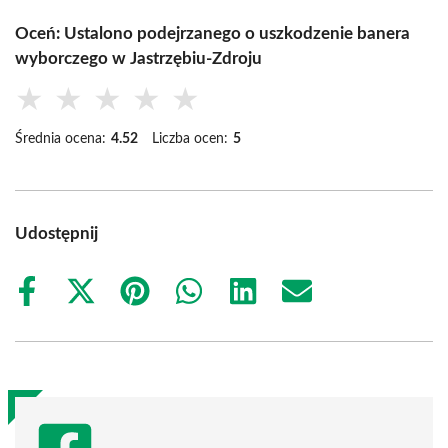
Oceń: Ustalono podejrzanego o uszkodzenie banera
wyborczego w Jastrzębiu-Zdroju
★
★
★
★
★
Średnia ocena:
4.52
Liczba ocen:
5
Udostępnij
Share
Share
Share
Share
Share
Share
on
on
on
on
on
on
Facebook
X
Pinterest
WhatsApp
LinkedIn
Email
(Twitter)