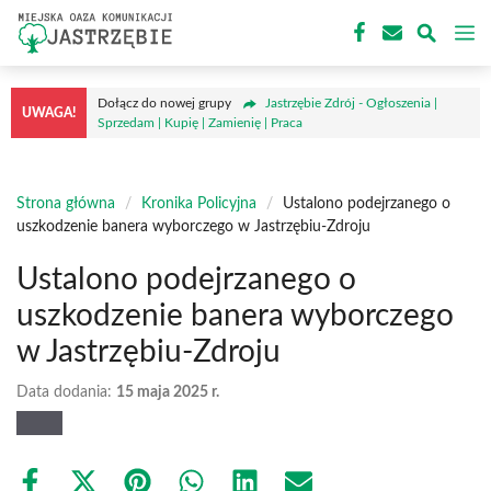
Przejdź
M
do
treści
Dołącz do nowej grupy
Jastrzębie Zdrój - Ogłoszenia |
UWAGA!
Sprzedam | Kupię | Zamienię | Praca
Strona główna
/
Kronika Policyjna
/
Ustalono podejrzanego o
uszkodzenie banera wyborczego w Jastrzębiu-Zdroju
Ustalono podejrzanego o
uszkodzenie banera wyborczego
w Jastrzębiu-Zdroju
Data dodania:
15 maja 2025 r.
Share
Share
Share
Share
Share
Share