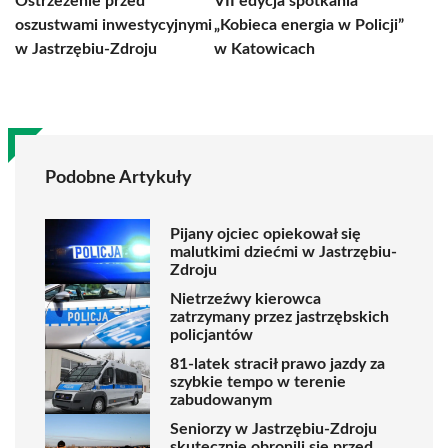
Ostrzeżenie przed
VII edycja spotkania
oszustwami inwestycyjnymi
„Kobieca energia w Policji”
w Jastrzębiu-Zdroju
w Katowicach
Podobne Artykuły
Pijany ojciec opiekował się
malutkimi dziećmi w Jastrzębiu-
Zdroju
Nietrzeźwy kierowca
zatrzymany przez jastrzębskich
policjantów
81-latek stracił prawo jazdy za
szybkie tempo w terenie
zabudowanym
Seniorzy w Jastrzębiu-Zdroju
skutecznie obronili się przed