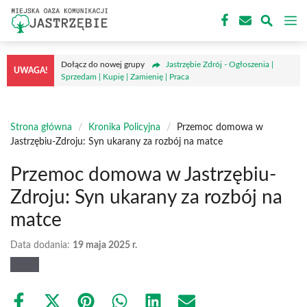
Przejdź
M
do
treści
Dołącz do nowej grupy
Jastrzębie Zdrój - Ogłoszenia |
UWAGA!
Sprzedam | Kupię | Zamienię | Praca
Strona główna
/
Kronika Policyjna
/
Przemoc domowa w
Jastrzębiu-Zdroju: Syn ukarany za rozbój na matce
Przemoc domowa w Jastrzębiu-
Zdroju: Syn ukarany za rozbój na
matce
Data dodania:
19 maja 2025 r.
Share
Share
Share
Share
Share
Share