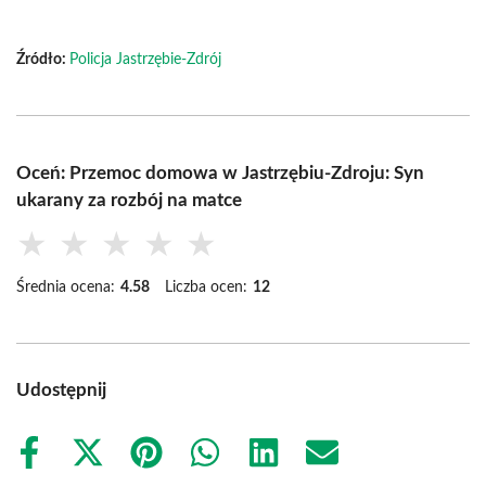
Źródło:
Policja Jastrzębie-Zdrój
Oceń: Przemoc domowa w Jastrzębiu-Zdroju: Syn
ukarany za rozbój na matce
★
★
★
★
★
Średnia ocena:
4.58
Liczba ocen:
12
Udostępnij
Share
Share
Share
Share
Share
Share
on
on
on
on
on
on