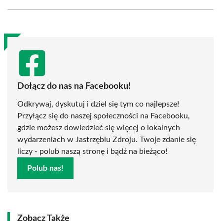
Facebook
X
Pinterest
WhatsApp
LinkedIn
Email
(Twitter)
Dołącz do nas na Facebooku!
Odkrywaj, dyskutuj i dziel się tym co najlepsze!
Przyłącz się do naszej społeczności na Facebooku,
gdzie możesz dowiedzieć się więcej o lokalnych
wydarzeniach w Jastrzębiu Zdroju. Twoje zdanie się
liczy - polub naszą stronę i bądź na bieżąco!
Polub nas!
Zobacz Także