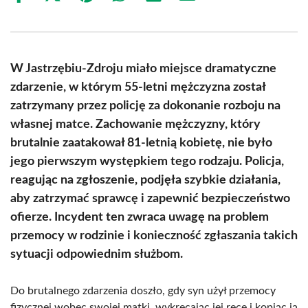
on
on
on
on
on
on
Facebook
X
Pinterest
WhatsApp
LinkedIn
Email
(Twitter)
W Jastrzębiu-Zdroju miało miejsce dramatyczne
zdarzenie, w którym 55-letni mężczyzna został
zatrzymany przez policję za dokonanie rozboju na
własnej matce. Zachowanie mężczyzny, który
brutalnie zaatakował 81-letnią kobietę, nie było
jego pierwszym występkiem tego rodzaju. Policja,
reagując na zgłoszenie, podjęła szybkie działania,
aby zatrzymać sprawcę i zapewnić bezpieczeństwo
ofierze. Incydent ten zwraca uwagę na problem
przemocy w rodzinie i konieczność zgłaszania takich
sytuacji odpowiednim służbom.
Do brutalnego zdarzenia doszło, gdy syn użył przemocy
fizycznej wobec swojej matki, wykręcając jej ręce i kopiąc ją