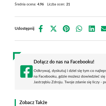
Średnia ocena:
4.96
Liczba ocen:
21
Udostępnij
Share
Share
Share
Share
Share
on
on
on
on
on
Facebook
X
Pinterest
WhatsApp
LinkedIn
(Twitter)
Dołącz do nas na Facebooku!
Odkrywaj, dyskutuj i dziel się tym co najlep
na Facebooku, gdzie możesz dowiedzieć się
Jastrzębiu Zdroju. Twoje zdanie się liczy - 
Zobacz Także