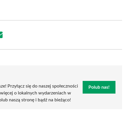
Share
on
Email
sze! Przyłącz się do naszej społeczności
Polub nas!
 więcej o lokalnych wydarzeniach w
polub naszą stronę i bądź na bieżąco!