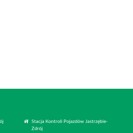
ój
Stacja Kontroli Pojazdów Jastrzębie-
Zdrój