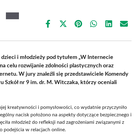
Share
Share
Share
Share
Share
Share
on
on
on
on
on
on
Facebook
X
Pinterest
WhatsApp
LinkedIn
Email
(Twitter)
dzieci i młodzieży pod tytułem „W Internecie
 na celu rozwijanie zdolności plastycznych oraz
rnetu. W jury znaleźli się przedstawiciele Komendy
u Szkół nr 9 im. dr. M. Witczaka, którzy oceniali
jej kreatywności i pomysłowości, co wydatnie przyczyniło
zególny nacisk położono na aspekty dotyczące bezpiecznego i
hęciła młodzież do refleksji nad zagrożeniami związanymi z
podejścia w relacjach online.