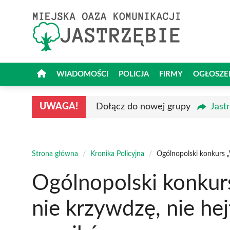
Przejdź
do
treści
WIADOMOŚCI
POLICJA
FIRMY
OGŁOSZE
UWAGA!
Dołącz do nowej grupy
Jast
Strona główna
/
Kronika Policyjna
/
Ogólnopolski konkurs „
Ogólnopolski konkurs
nie krzywdzę, nie hej