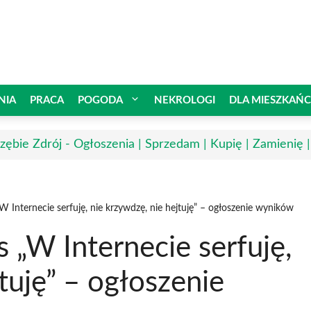
NIA
PRACA
POGODA
NEKROLOGI
DLA MIESZKAŃ
rzębie Zdrój - Ogłoszenia | Sprzedam | Kupię | Zamienię 
W Internecie serfuję, nie krzywdzę, nie hejtuję” – ogłoszenie wyników
 „W Internecie serfuję,
tuję” – ogłoszenie