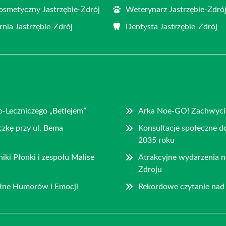
osmetyczny Jastrzębie-Zdrój
Weterynarz Jastrzębie-Zdró
rnia Jastrzębie-Zdrój
Dentysta Jastrzębie-Zdrój
-Leczniczego „Betlejem”
Arka Noe-GO! Zachwycił
czkę przy ul. Bema
Konsultacje społeczne d
2035 roku
ki Płonki i zespołu Malise
Atrakcyjne wydarzenia 
Zdroju
Pełne Humorów i Emocji
Rekordowe czytanie nad 