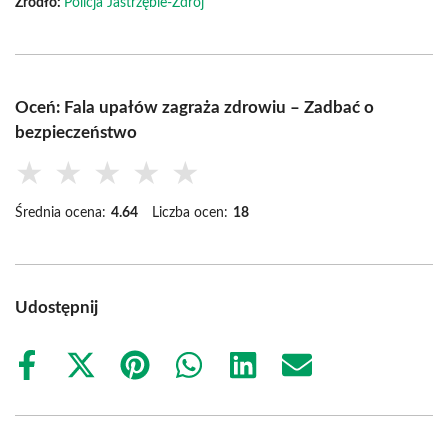
Źródło:
Policja Jastrzębie-Zdrój
Oceń: Fala upałów zagraża zdrowiu – Zadbać o
bezpieczeństwo
★
★
★
★
★
Średnia ocena:
4.64
Liczba ocen:
18
Udostępnij
Share
Share
Share
Share
Share
Share
on
on
on
on
on
on
Facebook
X
Pinterest
WhatsApp
LinkedIn
Email
(Twitter)