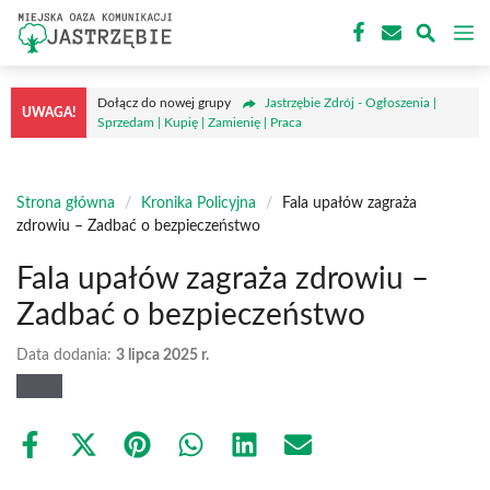
Przejdź
M
do
treści
Dołącz do nowej grupy
Jastrzębie Zdrój - Ogłoszenia |
UWAGA!
Sprzedam | Kupię | Zamienię | Praca
Strona główna
/
Kronika Policyjna
/
Fala upałów zagraża
zdrowiu – Zadbać o bezpieczeństwo
Fala upałów zagraża zdrowiu –
Zadbać o bezpieczeństwo
Data dodania:
3 lipca 2025 r.
Share
Share
Share
Share
Share
Share
on
on
on
on
on
on
Facebook
X
Pinterest
WhatsApp
LinkedIn
Email