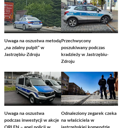
Uwaga na oszustwa metodą
Przechwycony
„na zdalny pulpit” w
poszukiwany podczas
Jastrzębiu-Zdroju
kradzieży w Jastrzębiu-
Zdroju
Uwaga na oszustwa
Odnaleziony zegarek czeka
podczas inwestycji w akcje
na właściciela w
ORLEN – apel policji w
jastrzębskiej komendzie