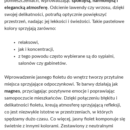
pomieszczeniach, wprowadzając
spokojną, harmonijną i
elegancką atmosferę
. Odcienie lawendy czy wrzosu, dzięki
swojej delikatności, potrafią optycznie powiększyć
przestrzeń, nadając jej lekkości i świeżości. Takie pastelowe
kolory sprzyjają zarówno:
relaksowi,
jak i koncentracji,
z tego powodu często wybierane są do sypialni,
salonów czy gabinetów.
Wprowadzenie jasnego fioletu do wnętrz tworzy przytulne
miejsca sprzyjające odpoczynkowi. Te barwy działają jak
magnes
, przyciągając pozytywne emocje i poprawiając
samopoczucie mieszkańców. Dzięki połączeniu błękitu i
delikatności fioletu, kreują atmosferę sprzyjającą refleksji,
co jest niezwykle istotne w przestrzeniach, w których
spędzamy dużo czasu. Co więcej, jasny fiolet komponuje się
świetnie z innymi kolorami. Zestawiony z neutralnymi