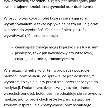
żywiołowością czerwieni
. Często jest postrzegany jako
symbol
tajemniczości
,
kreatywności
oraz
duchowości
.
W psychologii koloru fiolet kojarzy się z
aspiracjami
i
wyrafinowaniem
, a także wpływa na naszą intuicję oraz
zdolność do wyobrażeń. Odcienie fioletu potrafią
wywoływać różnorodne emocje:
ciemniejsze tonacje mogą kojarzyć się z
luksusem
,
jaśniejsze, takie jak lawendowy czy wrzosowy,
emanują
lekkością
i
romantyzmem
.
W aranżacji wnętrz kolor ten wprowadza
poczucie
harmonii
oraz
relaksu
, co sprawia, że jest doskonałym
wyborem do sypialni czy przestrzeni przeznaczonych do
medytacji. Dodatkowo, dzięki swojej różnorodności i
wszechstronności, fiolet idealnie odnajduje się zarówno w
modzie
, jak i w
projektach artystycznych
, stając się
źródłem inspiracji dla
kreatywności
oraz
osobistego