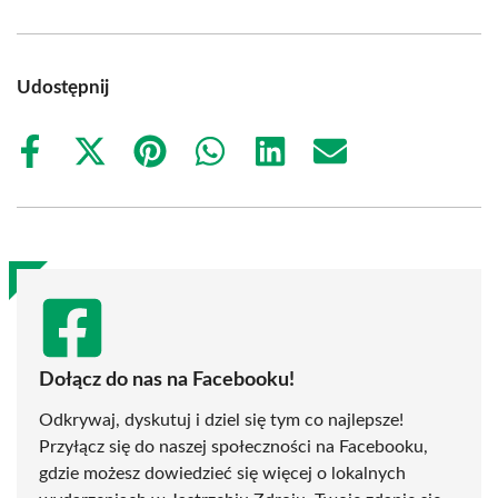
Udostępnij
Share
Share
Share
Share
Share
Share
on
on
on
on
on
on
Facebook
X
Pinterest
WhatsApp
LinkedIn
Email
(Twitter)
Dołącz do nas na Facebooku!
Odkrywaj, dyskutuj i dziel się tym co najlepsze!
Przyłącz się do naszej społeczności na Facebooku,
gdzie możesz dowiedzieć się więcej o lokalnych