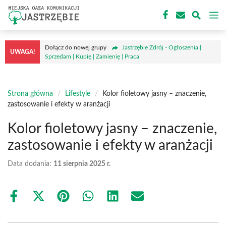
Przejdź
M
do
treści
Dołącz do nowej grupy
Jastrzębie Zdrój - Ogłoszenia |
UWAGA!
Sprzedam | Kupię | Zamienię | Praca
Strona główna
/
Lifestyle
/
Kolor fioletowy jasny – znaczenie,
zastosowanie i efekty w aranżacji
Kolor fioletowy jasny – znaczenie,
zastosowanie i efekty w aranżacji
Data dodania:
11 sierpnia 2025 r.
Share
Share
Share
Share
Share
Share
on
on
on
on
on
on
Facebook
X
Pinterest
WhatsApp
LinkedIn
Email
(Twitter)